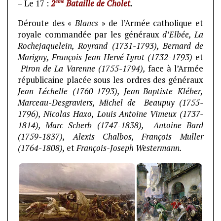
ème
– Le 17 :
2
Bataille de Cholet
.
Déroute des «
Blancs
» de l’Armée catholique et
royale commandée par les généraux
d’Elbée
,
La
Rochejaquelein
, Royrand (1731-1793), Bernard de
Marigny, François Jean Hervé Lyrot (1732-1793)
et
Piron de La Varenne (1755-1794),
face à l’Armée
républicaine placée sous les ordres des généraux
Jean Léchelle (1760-1793), Jean-Baptiste Kléber,
Marceau-Desgraviers, Michel de Beaupuy (1755-
1796), Nicolas Haxo,
Louis Antoine Vimeux (1737-
1814), Marc Scherb (1747-1838), Antoine Bard
(1759-1837), Alexis Chalbos, François Muller
(1764-1808),
et
François-Joseph Westermann.