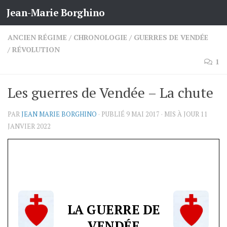
Jean-Marie Borghino
Skip to content
ANCIEN RÉGIME
/
CHRONOLOGIE
/
GUERRES DE VENDÉE
/
RÉVOLUTION
1
Les guerres de Vendée – La chute
PAR
JEAN MARIE BORGHINO
· PUBLIÉ
9 MAI 2017
· MIS À JOUR
11
JANVIER 2022
LA GUERRE DE
VENDÉE