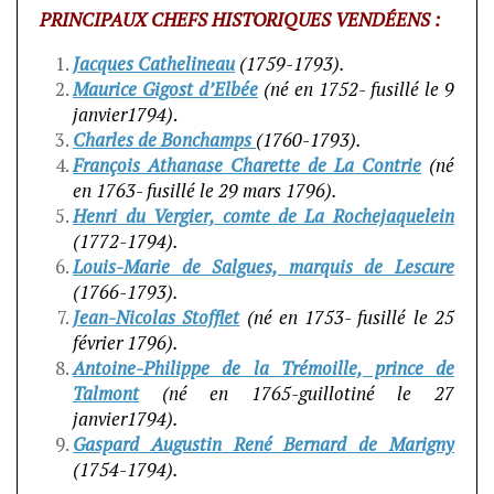
PRINCIPAUX CHEFS HISTORIQUES VENDÉENS :
Jacques Cathelineau
(1759-1793).
Maurice Gigost d’Elbée
(né en 1752- fusillé le 9
janvier1794)
.
Charles de Bonchamps
(1760-1793).
François Athanase Charette de La Contrie
(né
en 1763- fusillé le 29 mars 1796).
Henri du Vergier, comte de La Rochejaquelein
(1772-1794).
Louis-Marie de Salgues, marquis de Lescure
(1766-1793).
Jean-Nicolas Stofflet
(né en 1753- fusillé le 25
février 1796).
Antoine-Philippe de la Trémoille, prince de
Talmont
(né en 1765-guillotiné le 27
janvier1794).
Gaspard Augustin René Bernard de Marigny
(1754-1794).