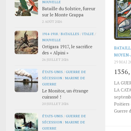
NOUVELLE
Bataille du Solstice, fureur
sur le Monte Grappa
2 AOÛT 2026
1914-1918
/
BATAILLES
/
ITALIE
/
NOUVELLE
Ortigara 1917, le sacrifice
BATAILL
des « Alpini »
MOYEN-
26 JUILLET 2026
29 MAI 2
1356, 
ÉTATS-UNIS
/
GUERRE DE
SÉCESSION
/
MARINE DE
LA GUER
GUERRE
LA CATA
Le Monitor, un étrange
cuirassé !
septemb
Poitiers
20 JUILLET 2026
Guerre d
ÉTATS-UNIS
/
GUERRE DE
SÉCESSION
/
MARINE DE
GUERRE