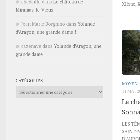
chedaille
dans
Le château de
XIème, X
Miramas-le-Vieux
Jean Marie Borghino
dans
Yolande
d’Aragon, une grande dame !
cazenave
dans
Yolande d’Aragon, une
grande dame !
CATÉGORIES
MOYEN-
Catégories
11 MAI 2
La ch
Sonna
LES TÉ
SAINT-
D’AURON