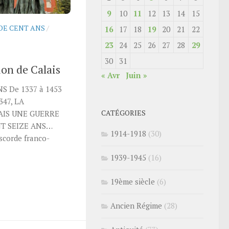
9
10
11
12
13
14
15
DE CENT ANS
/
16
17
18
19
20
21
22
23
24
25
26
27
28
29
30
31
ion de Calais
« Avr
Juin »
S De 1337 à 1453
47, LA
CATÉGORIES
AIS UNE GUERRE
NT SEIZE ANS…
1914-1918
(30)
iscorde franco-
1939-1945
(16)
19ème siècle
(6)
Ancien Régime
(28)