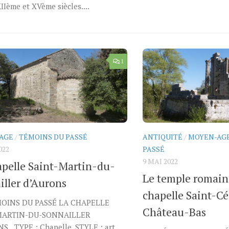
IIème et XVème siècles....
1
AGE
/
TÉMOINS DU PASSÉ
ANTIQUITÉ
/
MOYEN-AG
022
PASSÉ
9 MAI 2022
apelle Saint-Martin-du-
Le temple romain 
iller d’Aurons
chapelle Saint-Cé
MOINS DU PASSÉ LA CHAPELLE
Château-Bas
MARTIN-DU-SONNAILLER
S TYPE : Chapelle. STYLE : art