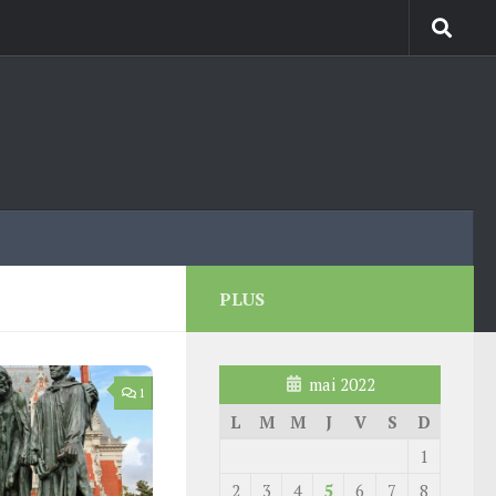
PLUS
mai 2022
1
L
M
M
J
V
S
D
1
2
3
4
5
6
7
8