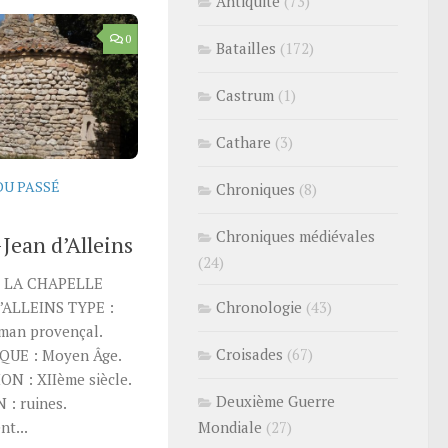
Antiquité
(73)
0
Batailles
(172)
Castrum
(1)
Cathare
(3)
DU PASSÉ
Chroniques
(8)
Chroniques médiévales
-Jean d’Alleins
(24)
É LA CHAPELLE
ALLEINS TYPE :
Chronologie
(43)
oman provençal.
Croisades
(67)
OQUE : Moyen Âge.
 : XIIème siècle.
Deuxième Guerre
: ruines.
t...
Mondiale
(27)