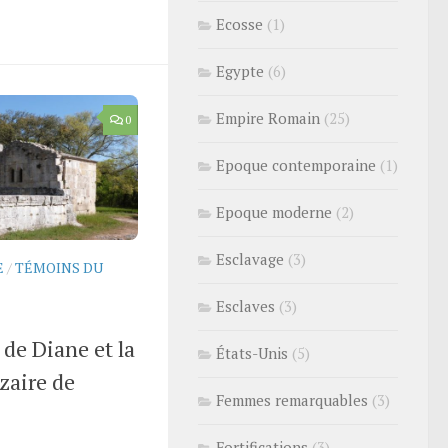
Ecosse
(1)
Egypte
(6)
Empire Romain
(25)
0
Epoque contemporaine
(1)
Epoque moderne
(2)
Esclavage
(3)
E
/
TÉMOINS DU
Esclaves
(3)
de Diane et la
États-Unis
(5)
zaire de
Femmes remarquables
(3)
Fortifications
(3)