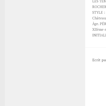
LES TÉ
ROCHEMA
STYLE :
Château
Âge. P
XIIème 
INITIALE
Ecrit p