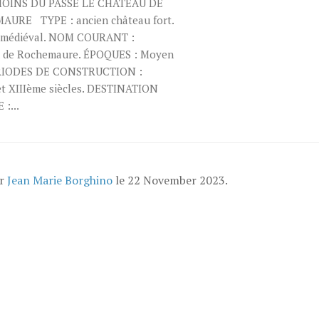
MOINS DU PASSÉ LE CHÂTEAU DE
URE TYPE : ancien château fort.
 médiéval. NOM COURANT :
 de Rochemaure. ÉPOQUES : Moyen
ÉRIODES DE CONSTRUCTION :
et XIIIème siècles. DESTINATION
 :...
ar
Jean Marie Borghino
le
22 November 2023
.