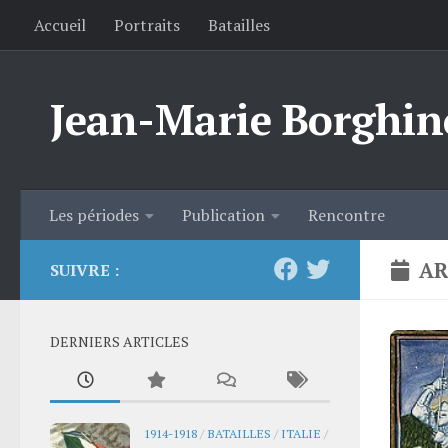
Accueil
Portraits
Batailles
Skip to content
Jean-Marie Borghin
Les périodes
Publication
Rencontre
AR
SUIVRE :
DERNIERS ARTICLES
1914-1918
/
BATAILLES
/
ITALIE
/