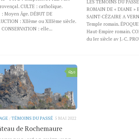
LES TÉMOINS DU PASSÉ
ovençal. CULTE : catholique.
ROMAIN DE « DIANE » 
: Moyen Âge. DÉBUT DE
SAINT-CÉZAIRE A VER
CTION : XIIème ou XIIIème siècle.
Temple romain. ÉPOQUE 
 CONSERVATION : elle...
Haut-Empire romain. C
du Ier siècle av J.-C. PR
0
AGE
/
TÉMOINS DU PASSÉ
5 MAI 2022
âteau de Rochemaure