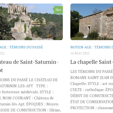
0
AGE
/
TÉMOINS DU PASSÉ
MOYEN-AGE
/
TÉMOINS 
022
16 MAI 2022
âteau de Saint-Saturnin-
La chapelle Saint
pt
LES TÉMOINS DU PASS
ROMANE SAINT-JEAN D’
MOINS DU PASSÉ LE CHÂTEAU DE
Chapelle. STYLE : art r
SATURNIN-LES-APT TYPE :
CULTE : catholique. ÉP
 forteresse médiévale. STYLE :
DÉBUT DE CONSTRUCTION
l. NOM COURANT : Château de
ÉTAT DE CONSERVATION 
aturnin-lès-Apt. ÉPOQUES : Moyen
PROTECTION : classemen
RIODE DE CONSTRUCTION : IXème,