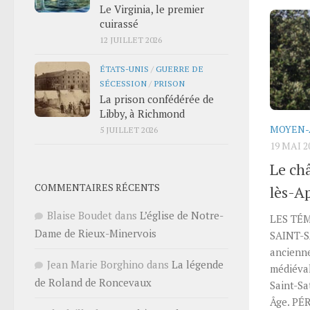
Le Virginia, le premier
cuirassé
12 JUILLET 2026
ÉTATS-UNIS
/
GUERRE DE
SÉCESSION
/
PRISON
La prison confédérée de
Libby, à Richmond
MOYEN-
5 JUILLET 2026
19 MAI 2
Le ch
COMMENTAIRES RÉCENTS
lès-A
Blaise Boudet
dans
L’église de Notre-
LES TÉ
Dame de Rieux-Minervois
SAINT-
ancienne
Jean Marie Borghino
dans
La légende
médiéva
de Roland de Roncevaux
Saint-S
Âge. PÉ