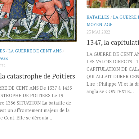
BATAILLES
/
LA GUERRE 
MOYEN-AGE
23 MAI 2022
1347, la capitulat
ES
/
LA GUERRE DE CENT ANS
/
LA GUERRE DE CENT AN
AGE
LES VALOIS DIRECTS 13
022
CAPITULATION DE CAL
la catastrophe de Poitiers
QUI ALLAIT DURER CE
Lire : Philippe VI et la d
RE DE CENT ANS De 1337 à 1453
anglaise CONTEXTE...
STROPHE DE POITIERS Le 19
re 1356 SITUATION La bataille de
 est un affrontement majeur de la
e Cent. Elle se déroula...