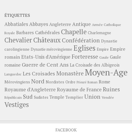
ÉTIQUETTES
Abbayes
Antique
Abbatiales
Angleterre
Armée Catholique
Chapelle
Barbares
Cathédrales
Charlemagne
Royale
Châteaux
Chevalier
Confédération
Dynastie
Eglises
Empire
carolingienne
Dynastie mérovingienne
Empire
Forteresse
romain
Etats-Unis d'Amérique
Gaule
Gaule
Guerre de Cent Ans
romaine
La Croisade des Albigeois
Moyen-Age
Monastère
Les Croisades
Languedoc
Nord
Rome
Mérovingiens
Nordistes
Ordre
Prieuré
Roman
Ruines
Royaume d'Angleterre
Royaume de France
Sud
Union
Temple
Templier
Sudistes
Vendée
Républicain
Vestiges
FACEBOOK