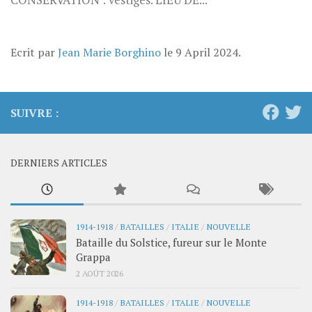
CONSERVATION : vestiges. LIEU DE...
Ecrit par
Jean Marie Borghino
le
9 April 2024
.
SUIVRE :
DERNIERS ARTICLES
1914-1918
/
BATAILLES
/
ITALIE
/
NOUVELLE
Bataille du Solstice, fureur sur le Monte
Grappa
2 AOÛT 2026
1914-1918
/
BATAILLES
/
ITALIE
/
NOUVELLE