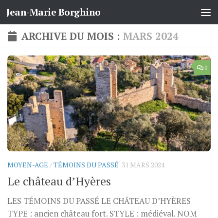
Jean-Marie Borghino
Skip to content
ARCHIVE DU MOIS :
MARS 2024
0
MOYEN-AGE
/
TÉMOINS DU PASSÉ
31 MARS 2024
Le château d’Hyères
LES TÉMOINS DU PASSÉ LE CHÂTEAU D’HYÈRES
TYPE : ancien château fort. STYLE : médiéval. NOM