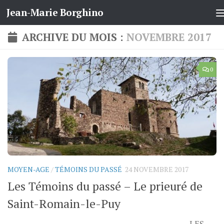
Jean-Marie Borghino
Skip to content
ARCHIVE DU MOIS :
NOVEMBRE 2017
0
MOYEN-AGE
/
TÉMOINS DU PASSÉ
24 NOVEMBRE 2017
Les Témoins du passé – Le prieuré de
Saint-Romain-le-Puy