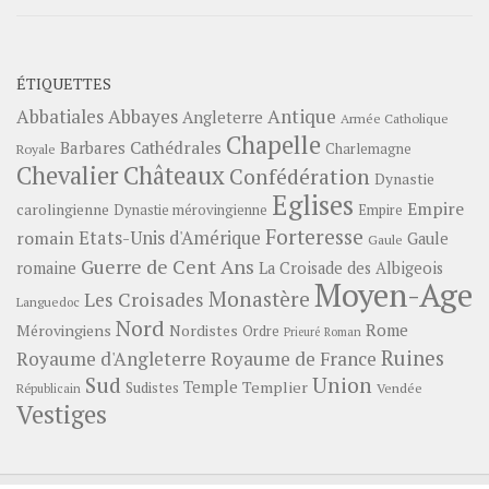
ÉTIQUETTES
Abbayes
Antique
Abbatiales
Angleterre
Armée Catholique
Chapelle
Barbares
Cathédrales
Charlemagne
Royale
Châteaux
Chevalier
Confédération
Dynastie
Eglises
Empire
carolingienne
Dynastie mérovingienne
Empire
Forteresse
romain
Etats-Unis d'Amérique
Gaule
Gaule
Guerre de Cent Ans
romaine
La Croisade des Albigeois
Moyen-Age
Monastère
Les Croisades
Languedoc
Nord
Rome
Mérovingiens
Nordistes
Ordre
Prieuré
Roman
Ruines
Royaume d'Angleterre
Royaume de France
Sud
Union
Temple
Templier
Sudistes
Vendée
Républicain
Vestiges