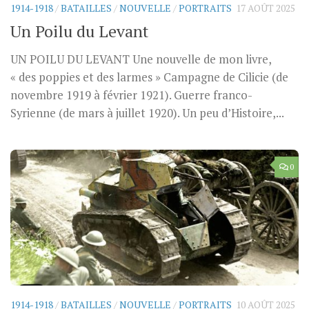
1914-1918
/
BATAILLES
/
NOUVELLE
/
PORTRAITS
17 AOÛT 2025
Un Poilu du Levant
UN POILU DU LEVANT Une nouvelle de mon livre,
« des poppies et des larmes » Campagne de Cilicie (de
novembre 1919 à février 1921). Guerre franco-
Syrienne (de mars à juillet 1920). Un peu d’Histoire,...
0
1914-1918
/
BATAILLES
/
NOUVELLE
/
PORTRAITS
10 AOÛT 2025