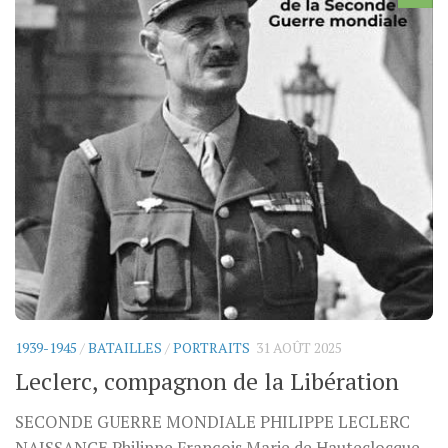
1939-1945
/
BATAILLES
/
PORTRAITS
31 AOÛT 2025
Leclerc, compagnon de la Libération
SECONDE GUERRE MONDIALE PHILIPPE LECLERC