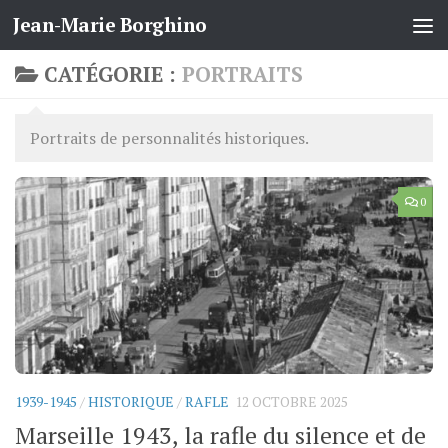
Jean-Marie Borghino
Skip to content
CATÉGORIE :
PORTRAITS
Portraits de personnalités historiques.
0
1939-1945
/
HISTORIQUE
/
RAFLE
12 OCTOBRE 2025
Marseille 1943, la rafle du silence et de