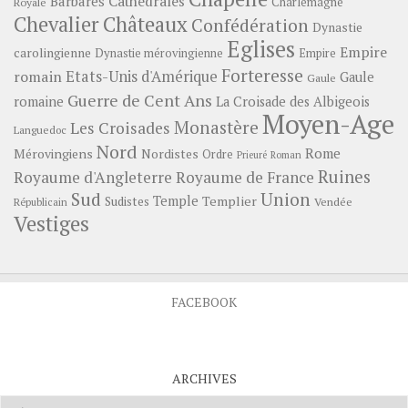
Barbares
Cathédrales
Charlemagne
Royale
Châteaux
Chevalier
Confédération
Dynastie
Eglises
Empire
carolingienne
Dynastie mérovingienne
Empire
Forteresse
romain
Etats-Unis d'Amérique
Gaule
Gaule
Guerre de Cent Ans
romaine
La Croisade des Albigeois
Moyen-Age
Monastère
Les Croisades
Languedoc
Nord
Rome
Mérovingiens
Nordistes
Ordre
Prieuré
Roman
Ruines
Royaume d'Angleterre
Royaume de France
Sud
Union
Temple
Templier
Sudistes
Vendée
Républicain
Vestiges
FACEBOOK
ARCHIVES
Archives