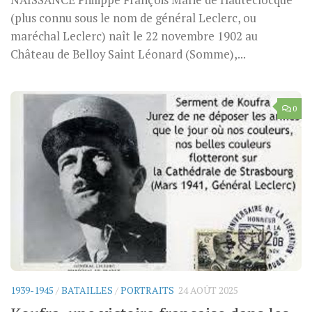
NAISSANCE Philippe François Marie de Hauteclocque
(plus connu sous le nom de général Leclerc, ou
maréchal Leclerc) naît le 22 novembre 1902 au
Château de Belloy Saint Léonard (Somme),...
0
1939-1945
/
BATAILLES
/
PORTRAITS
24 AOÛT 2025