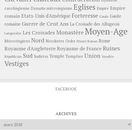
Dynastie
Eglises
Empire
carolingienne
Dynastie mérovingienne
Empire
Forteresse
romain
Etats-Unis d'Amérique
Gaule
Gaule
Guerre de Cent Ans
romaine
La Croisade des Albigeois
Moyen-Age
Monastère
Les Croisades
Languedoc
Nord
Rome
Mérovingiens
Nordistes
Ordre
Prieuré
Roman
Ruines
Royaume d'Angleterre
Royaume de France
Sud
Union
Temple
Templier
Sudistes
Vendée
Républicain
Vestiges
FACEBOOK
ARCHIVES
Archives