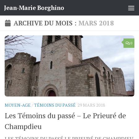
Jean-Marie Borghino
Skip to content
ARCHIVE DU MOIS :
MARS 2018
0
MOYEN-AGE
/
TÉMOINS DU PASSÉ
29 MARS 2018
Les Témoins du passé – Le Prieuré de
Champdieu