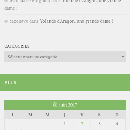
Jean Marie Borghino
dans
Yolande d’Aragon, une grande
dame !
cazenave
dans
Yolande d’Aragon, une grande dame !
CATÉGORIES
Catégories
PLUS
juin 2017
L
M
M
J
V
S
D
1
2
3
4