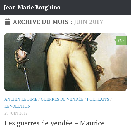
Jean-Marie Borghino
Skip to content
ARCHIVE DU MOIS :
JUIN 2017
4
ANCIEN RÉGIME
/
GUERRES DE VENDÉE
/
PORTRAITS
/
RÉVOLUTION
29 JUIN 2017
Les guerres de Vendée – Maurice