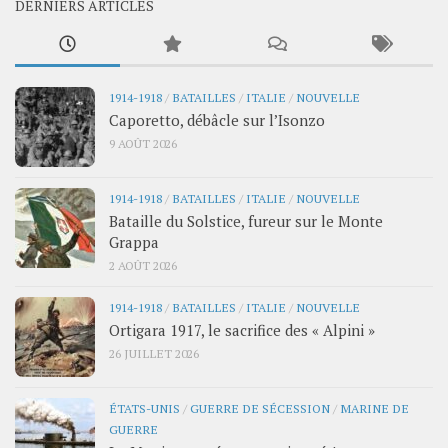
DERNIERS ARTICLES
1914-1918
/
BATAILLES
/
ITALIE
/
NOUVELLE
Caporetto, débâcle sur l’Isonzo
9 AOÛT 2026
1914-1918
/
BATAILLES
/
ITALIE
/
NOUVELLE
Bataille du Solstice, fureur sur le Monte
Grappa
2 AOÛT 2026
1914-1918
/
BATAILLES
/
ITALIE
/
NOUVELLE
Ortigara 1917, le sacrifice des « Alpini »
26 JUILLET 2026
ÉTATS-UNIS
/
GUERRE DE SÉCESSION
/
MARINE DE
GUERRE