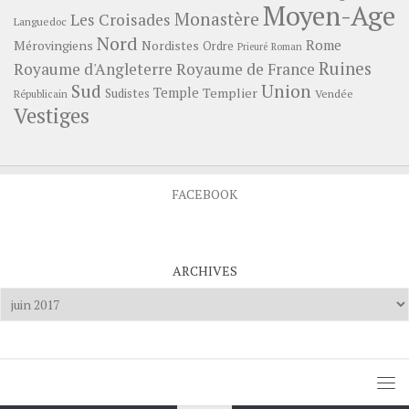
Moyen-Age
Monastère
Les Croisades
Languedoc
Nord
Rome
Mérovingiens
Nordistes
Ordre
Prieuré
Roman
Ruines
Royaume d'Angleterre
Royaume de France
Sud
Union
Temple
Templier
Sudistes
Vendée
Républicain
Vestiges
FACEBOOK
ARCHIVES
Archives