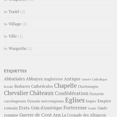
Traité
(2)
Village
(2)
Ville
(1)
Wisigoths
(1)
ÉTIQUETTES
Abbayes
Antique
Abbatiales
Angleterre
Armée Catholique
Chapelle
Barbares
Cathédrales
Charlemagne
Royale
Châteaux
Chevalier
Confédération
Dynastie
Eglises
Empire
carolingienne
Dynastie mérovingienne
Empire
Forteresse
romain
Etats-Unis d'Amérique
Gaule
Gaule
Guerre de Cent Ans
romaine
La Croisade des Albigeois