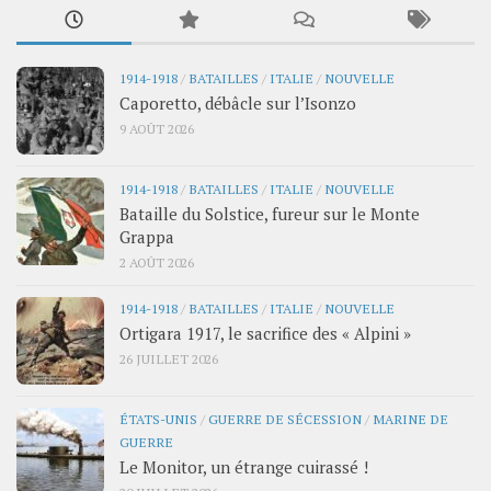
1914-1918
/
BATAILLES
/
ITALIE
/
NOUVELLE
Caporetto, débâcle sur l’Isonzo
9 AOÛT 2026
1914-1918
/
BATAILLES
/
ITALIE
/
NOUVELLE
Bataille du Solstice, fureur sur le Monte
Grappa
2 AOÛT 2026
1914-1918
/
BATAILLES
/
ITALIE
/
NOUVELLE
Ortigara 1917, le sacrifice des « Alpini »
26 JUILLET 2026
ÉTATS-UNIS
/
GUERRE DE SÉCESSION
/
MARINE DE
GUERRE
Le Monitor, un étrange cuirassé !