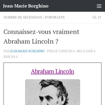
Jean-Marie Borghino
Skip to content
GUERRE DE SÉCESSION
/
PORTRAITS
17
Connaissez-vous vraiment
Abraham Lincoln ?
PAR
JEAN MARIE BORGHINO
· PUBLIÉ
3 JUIN 2014
· MIS À JOUR
4
JUIN 2014
Abraham Lincoln