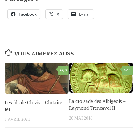
Facebook
X
E-mail
VOUS AIMEREZ AUSSI...
0
1
La croisade des Albigeois –
Les fils de Clovis – Clotaire
Raymond Trencavel II
Ier
20 MAI 2016
5 AVRIL 2021