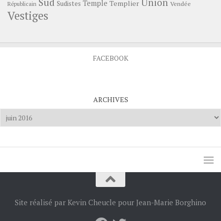
Sud
Union
Temple
Templier
Sudistes
Vendée
Républicain
Vestiges
FACEBOOK
ARCHIVES
Archives
Site réalisé par Kevin Cheucle pour Jean-Marie Borghino