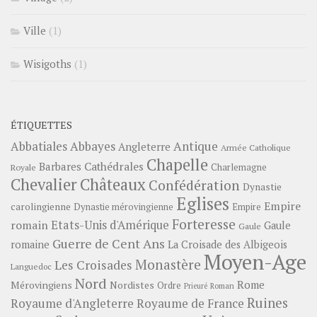
Ville
(1)
Wisigoths
(1)
ÉTIQUETTES
Abbayes
Antique
Abbatiales
Angleterre
Armée Catholique
Chapelle
Barbares
Cathédrales
Charlemagne
Royale
Châteaux
Chevalier
Confédération
Dynastie
Eglises
Empire
carolingienne
Dynastie mérovingienne
Empire
Forteresse
romain
Etats-Unis d'Amérique
Gaule
Gaule
Guerre de Cent Ans
romaine
La Croisade des Albigeois
Moyen-Age
Monastère
Les Croisades
Languedoc
Nord
Rome
Mérovingiens
Nordistes
Ordre
Prieuré
Roman
Ruines
Royaume d'Angleterre
Royaume de France