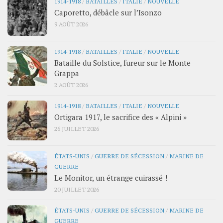
1914-1918
/
BATAILLES
/
ITALIE
/
NOUVELLE
Caporetto, débâcle sur l’Isonzo
9 AOÛT 2026
1914-1918
/
BATAILLES
/
ITALIE
/
NOUVELLE
Bataille du Solstice, fureur sur le Monte
Grappa
2 AOÛT 2026
1914-1918
/
BATAILLES
/
ITALIE
/
NOUVELLE
Ortigara 1917, le sacrifice des « Alpini »
26 JUILLET 2026
ÉTATS-UNIS
/
GUERRE DE SÉCESSION
/
MARINE DE
GUERRE
Le Monitor, un étrange cuirassé !
20 JUILLET 2026
ÉTATS-UNIS
/
GUERRE DE SÉCESSION
/
MARINE DE
GUERRE