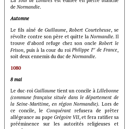
La
Tour de Londres
est édifiée en pierre blanche
de
Normandie
.
Automne
Le fils aîné de
Guillaume
,
Robert Courteheuse
, se
révolte contre son père et quitte la
Normandie
. Il
trouve d’abord refuge chez son oncle
Robert le
er
Frison
, puis à la cour du roi
Philippe I
de France
,
soit deux ennemis du duc de
Normandie
.
1080
8 mai
Le duc-roi
Guillaume
tient un concile à
Lillebonne
(commune française située dans le département de
la Seine-Maritime, en région Normandie).
Lors de
ce concile, le
Conquérant
refusera de prêter
allégeance au pape
Grégoire VII
, et fera ratifier sa
prééminence sur les autorités religieuses et