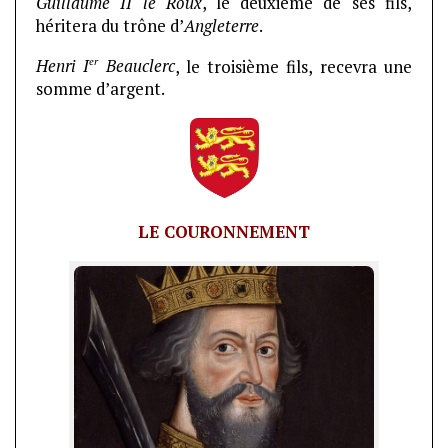
Guillaume II le Roux
, le deuxième de ses fils,
héritera du trône d’
Angleterre
.
er
Henri I
Beauclerc
, le troisième fils, recevra une
somme d’argent.
LE COURONNEMENT