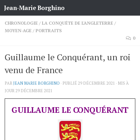
Jean-Marie Borghino
Skip to content
CHRONOLOGIE
/
LA CONQUÊTE DE L'ANGLETERRE
/
MOYEN-AGE
/
PORTRAITS
0
Guillaume le Conquérant, un roi
venu de France
PAR
JEAN MARIE BORGHINO
· PUBLIÉ
29 DÉCEMBRE 2021
· MIS À
JOUR
29 DÉCEMBRE 2021
GUILLAUME LE CONQUÉRANT