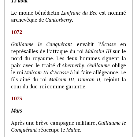
15 août
Le moine bénédictin
Lanfranc du Bec
est nommé
archevêque de
Cantorberry
.
1072
Guillaume le Conquérant
envahit l’
Écosse
en
représailles de l’attaque du roi
Malcolm III
sur le
nord du royaume. Les deux hommes signent la
paix avec le traité d’
Abernethy
.
Guillaume
oblige
le roi
Malcom III d’Ecosse
à lui faire allégeance. Le
fils aîné du roi
Malcom III
,
Duncan II,
rejoint la
cour du duc-roi comme garantie.
1073
Mars
Après une brève campagne militaire,
Guillaume le
Conquérant
réoccupe le
Maine
.