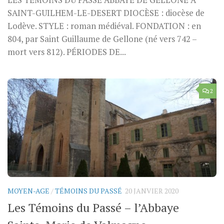
LES TÉMOINS DU PASSÉ ABBAYE DE GELLONE A
SAINT-GUILHEM-LE-DESERT DIOCÈSE : diocèse de
Lodève. STYLE : roman médiéval. FONDATION : en
804, par Saint Guillaume de Gellone (né vers 742 –
mort vers 812). PÉRIODES DE...
2
MOYEN-AGE
/
TÉMOINS DU PASSÉ
20 JANVIER 2020
Les Témoins du Passé – l’Abbaye