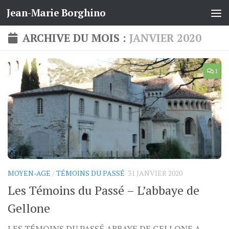
Jean-Marie Borghino
Skip to content
ARCHIVE DU MOIS :
JANVIER 2020
1
MOYEN-AGE
/
TÉMOINS DU PASSÉ
31 JANVIER 2020
Les Témoins du Passé – L’abbaye de
Gellone