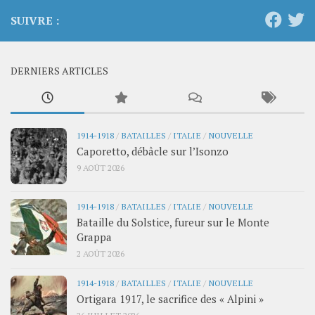
SUIVRE :
DERNIERS ARTICLES
1914-1918
/
BATAILLES
/
ITALIE
/
NOUVELLE
Caporetto, débâcle sur l’Isonzo
9 AOÛT 2026
1914-1918
/
BATAILLES
/
ITALIE
/
NOUVELLE
Bataille du Solstice, fureur sur le Monte
Grappa
2 AOÛT 2026
1914-1918
/
BATAILLES
/
ITALIE
/
NOUVELLE
Ortigara 1917, le sacrifice des « Alpini »