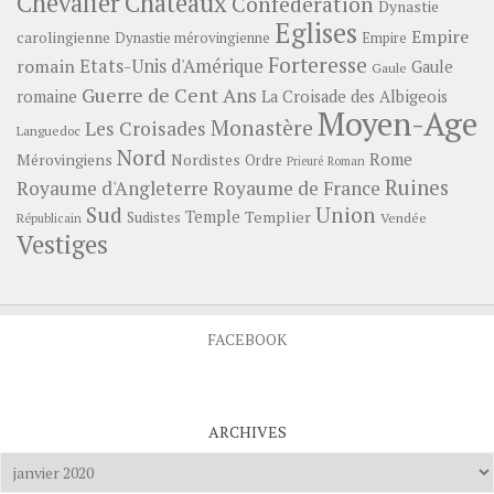
Châteaux
Chevalier
Confédération
Dynastie
Eglises
Empire
carolingienne
Dynastie mérovingienne
Empire
Forteresse
romain
Etats-Unis d'Amérique
Gaule
Gaule
Guerre de Cent Ans
romaine
La Croisade des Albigeois
Moyen-Age
Monastère
Les Croisades
Languedoc
Nord
Rome
Mérovingiens
Nordistes
Ordre
Prieuré
Roman
Ruines
Royaume d'Angleterre
Royaume de France
Sud
Union
Temple
Templier
Sudistes
Vendée
Républicain
Vestiges
FACEBOOK
ARCHIVES
Archives