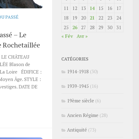
11
12
13
14
15
16
17
DU PASSÉ
18
19
20
21
22
23
24
25
26
27
28
29
30
31
assé – Le
« Fév
Avr »
 Rochetaillée
É LE CHÂTEAU
CATÉGORIES
ÉE Blason de
1914-1918
(30)
 La Loire ÉDIFICE :
Moyen Âge. STYLE :
1939-1945
(16)
 vestiges. DATE DE
19ème siècle
(6)
Ancien Régime
(28)
Antiquité
(73)