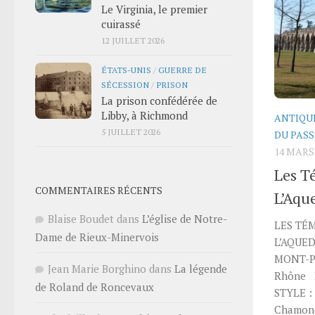
Le Virginia, le premier
cuirassé
12 JUILLET 2026
ÉTATS-UNIS
/
GUERRE DE
SÉCESSION
/
PRISON
La prison confédérée de
Libby, à Richmond
ANTIQU
5 JUILLET 2026
DU PASS
14 MARS
Les T
COMMENTAIRES RÉCENTS
L’Aqu
Blaise Boudet
dans
L’église de Notre-
LES TÉ
Dame de Rieux-Minervois
L’AQUE
MONT-PI
Jean Marie Borghino
dans
La légende
Rhône D
de Roland de Roncevaux
STYLE : 
Chamond 