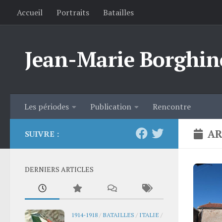
Accueil
Portraits
Batailles
Skip to content
Jean-Marie Borghin
Les périodes
Publication
Rencontre
AR
SUIVRE :
DERNIERS ARTICLES
1914-1918
/
BATAILLES
/
ITALIE
/