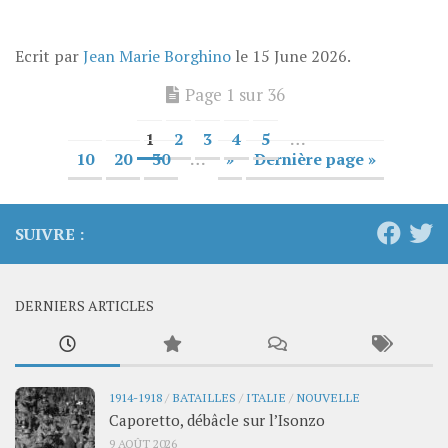
Ecrit par
Jean Marie Borghino
le
15 June 2026
.
Page 1 sur 36
1
2
3
4
5
…
10
20
30
…
»
Dernière page »
SUIVRE :
DERNIERS ARTICLES
1914-1918
/
BATAILLES
/
ITALIE
/
NOUVELLE
Caporetto, débâcle sur l’Isonzo
9 AOÛT 2026