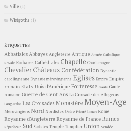
Ville
(1)
Wisigoths
(1)
ÉTIQUETTES
Abbayes
Antique
Abbatiales
Angleterre
Armée Catholique
Chapelle
Barbares
Cathédrales
Charlemagne
Royale
Châteaux
Chevalier
Confédération
Dynastie
Eglises
Empire
carolingienne
Dynastie mérovingienne
Empire
Forteresse
romain
Etats-Unis d'Amérique
Gaule
Gaule
Guerre de Cent Ans
romaine
La Croisade des Albigeois
Moyen-Age
Monastère
Les Croisades
Languedoc
Nord
Rome
Mérovingiens
Nordistes
Ordre
Prieuré
Roman
Ruines
Royaume d'Angleterre
Royaume de France
Sud
Union
Temple
Templier
Sudistes
Vendée
Républicain