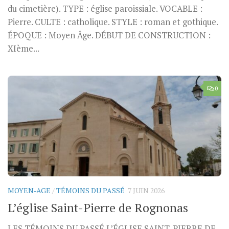
du cimetière). TYPE : église paroissiale. VOCABLE :
Pierre. CULTE : catholique. STYLE : roman et gothique.
ÉPOQUE : Moyen Âge. DÉBUT DE CONSTRUCTION :
XIème...
0
MOYEN-AGE
/
TÉMOINS DU PASSÉ
7 JUIN 2026
L’église Saint-Pierre de Rognonas
LES TÉMOINS DU PASSÉ L’ÉGLISE SAINT-PIERRE DE