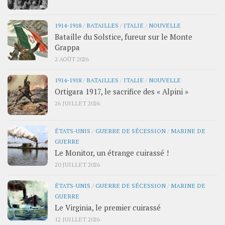
1914-1918
/
BATAILLES
/
ITALIE
/
NOUVELLE
Bataille du Solstice, fureur sur le Monte
Grappa
2 AOÛT 2026
1914-1918
/
BATAILLES
/
ITALIE
/
NOUVELLE
Ortigara 1917, le sacrifice des « Alpini »
26 JUILLET 2026
ÉTATS-UNIS
/
GUERRE DE SÉCESSION
/
MARINE DE
GUERRE
Le Monitor, un étrange cuirassé !
20 JUILLET 2026
ÉTATS-UNIS
/
GUERRE DE SÉCESSION
/
MARINE DE
GUERRE
Le Virginia, le premier cuirassé
12 JUILLET 2026