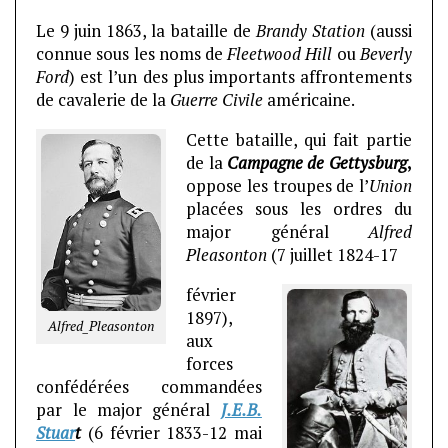
Le 9 juin 1863, la bataille de
Brandy Station
(aussi
connue sous les noms de
Fleetwood Hill
ou
Beverly
Ford
) est l’un des plus importants affrontements
de cavalerie de la
Guerre Civile
américaine.
Cette bataille, qui fait partie
de la
Campagne de Gettysburg
,
oppose les troupes de l’
Union
placées sous les ordres du
major général
Alfred
Pleasonton
(7 juillet 1824-17
février
1897),
Alfred_Pleasonton
aux
forces
confédérées commandées
par le major général
J.E.B.
Stuar
t
(6 février 1833-12 mai