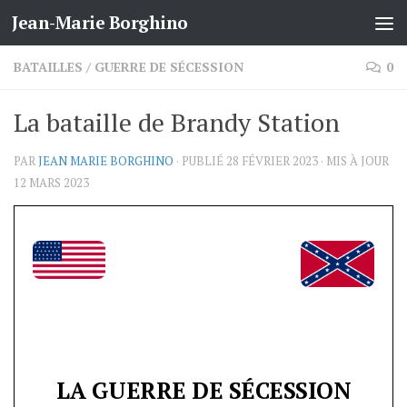
Jean-Marie Borghino
Skip to content
BATAILLES
/
GUERRE DE SÉCESSION
0
La bataille de Brandy Station
PAR
JEAN MARIE BORGHINO
· PUBLIÉ
28 FÉVRIER 2023
· MIS À JOUR
12 MARS 2023
LA GUERRE DE SÉCESSION