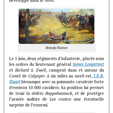
développé dans le
Nord
.
Brandy Station
Le 5 juin, deux régiments d’infanterie, placés sous
les ordres du lieutenant général
James Longstreet
et
Richard S. Ewell
, campent dans et autour du
Comté
de
Culpeper
. A six miles au nord-est,
J.E.B.
Stuart
bivouaque avec sa puissante cavalerie forte
d’environ 10 000 cavaliers. Sa position lui permet
de tenir la rivière
Rappahannock
, et de protéger
l’armée sudiste de
Lee
contre une éventuelle
surprise de l’ennemi.