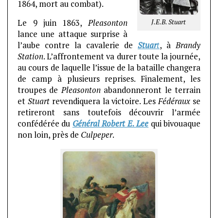
1864, mort au combat).
J.E.B. Stuart
Le 9 juin 1863,
Pleasonton
lance une attaque surprise à
l’aube contre la cavalerie de
Stuar
t
, à
Brandy
Station
. L’affrontement va durer toute la journée,
au cours de laquelle l’issue de la bataille changera
de camp à plusieurs reprises. Finalement, les
troupes de
Pleasonton
abandonneront le terrain
et
Stuart
revendiquera la victoire. Les
Fédéraux
se
retireront sans toutefois découvrir l’armée
confédérée du
Général Robert E. Lee
qui bivouaque
non loin, près de
Culpeper
.