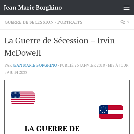
Jean-Marie Borghino
Skip to content
GUERRE DE SÉCESSION
/
PORTRAITS
7
La Guerre de Sécession – Irvin
McDowell
PAR
JEAN MARIE BORGHINO
· PUBLIÉ
26 JANVIER 2018
· MIS À JOUR
29 JUIN 2022
LA GUERRE DE