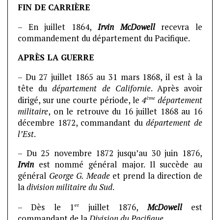
FIN DE CARRIÈRE
– En juillet 1864,
Irvin McDowell
recevra le
commandement du département du Pacifique.
APRÈS LA GUERRE
– Du 27 juillet 1865 au 31 mars 1868, il est à la
tête du
département de Californie
. Après avoir
ème
dirigé, sur une courte période, le
4
département
militaire
, on le retrouve du 16 juillet 1868 au 16
décembre 1872, commandant du
département de
l’Est
.
– Du 25 novembre 1872 jusqu’au 30 juin 1876,
Irvin
est nommé général major. Il succède au
général
George G. Meade
et prend la direction de
la
division militaire du Sud
.
er
– Dès le 1
juillet 1876,
McDowell
est
commandant de la
Division du Pacifique
.