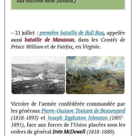
aux éditions René Julliard.)
– 21 juillet
:
première bataille de Bull Run
,
appelée
aussi
bataille de Manassas
, dans les
Comtés de
Prince William
et de
Fairfax,
en
Virginie
.
Victoire de l’armée confédérée commandée par
les généraux
Pierre-Gustave Toutant de Beauregard
(1818-1893)
et
Joseph Eggleston Johnston
(1807-
1891),
face aux forces de l’
Union
placées sous les
ordres du général
Irvin McDowell
(1818-1880).