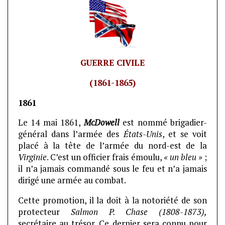
GUERRE CIVILE
(1861-1865)
1861
Le 14 mai 1861,
McDowell
est nommé brigadier-
général dans l’armée des
États-Unis
, et se voit
placé à la tête de l’armée du nord-est de la
Virginie
. C’est un officier frais émoulu,
« un bleu »
;
il n’a jamais commandé sous le feu et n’a jamais
dirigé une armée au combat.
Cette promotion, il la doit à la notoriété de son
protecteur
Salmon P. Chase (1808-1873),
secrétaire au trésor. Ce dernier sera connu pour