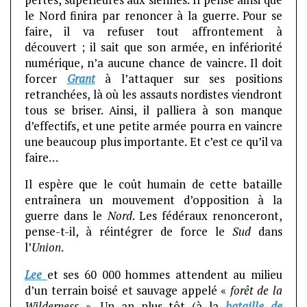
le Nord finira par renoncer à la guerre. Pour se
faire, il va refuser tout affrontement à
découvert ; il sait que son armée, en infériorité
numérique, n’a aucune chance de vaincre. Il doit
forcer
Grant
à l’attaquer sur ses positions
retranchées, là où les assauts nordistes viendront
tous se briser. Ainsi, il palliera à son manque
d’effectifs, et une petite armée pourra en vaincre
une beaucoup plus importante. Et c’est ce qu’il va
faire…
Il espère que le coût humain de cette bataille
entraînera un mouvement d’opposition à la
guerre dans le
Nord
. Les fédéraux renonceront,
pense-t-il, à réintégrer de force le
Sud
dans
l’
Union
.
Lee
et ses 60 000 hommes attendent au milieu
d’un terrain boisé et sauvage appelé «
forêt de la
Wilderness
». Un an plus tôt (à la
bataille de