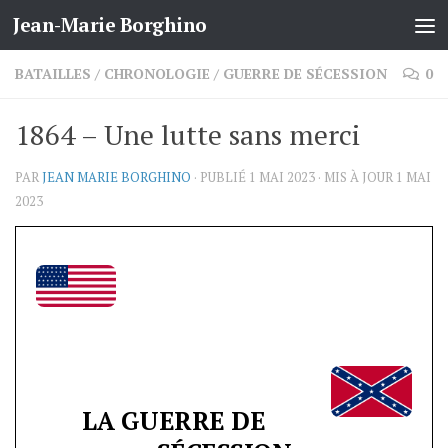
Jean-Marie Borghino
Skip to content
BATAILLES
/
CHRONOLOGIE
/
GUERRE DE SÉCESSION
0
1864 – Une lutte sans merci
PAR
JEAN MARIE BORGHINO
· PUBLIÉ
1 MAI 2023
· MIS À JOUR
1 MAI
2023
LA GUERRE DE