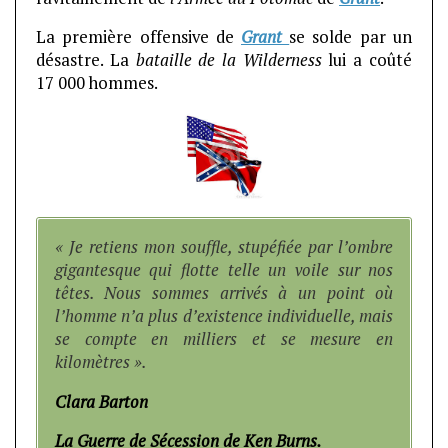
La première offensive de
Grant
se solde par un
désastre. La
bataille de la Wilderness
lui a coûté
17 000 hommes.
« Je retiens mon souffle, stupéfiée par l’ombre
gigantesque qui flotte telle un voile sur nos
têtes. Nous sommes arrivés à un point où
l’homme n’a plus d’existence individuelle, mais
se compte en milliers et se mesure en
kilomètres ».
Clara Barton
La Guerre de Sécession de Ken Burns.