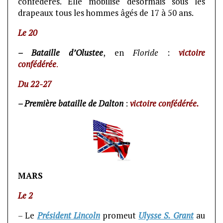
confédérés. Elle mobilise désormais sous les
drapeaux tous les hommes âgés de 17 à 50 ans.
Le 20
– Bataille d’Olustee
, en
Floride
:
victoire
confédérée
.
Du 22-27
– Première bataille de Dalton
:
victoire confédérée.
MARS
Le 2
– Le
Président Lincoln
promeut
Ulysse S. Grant
au