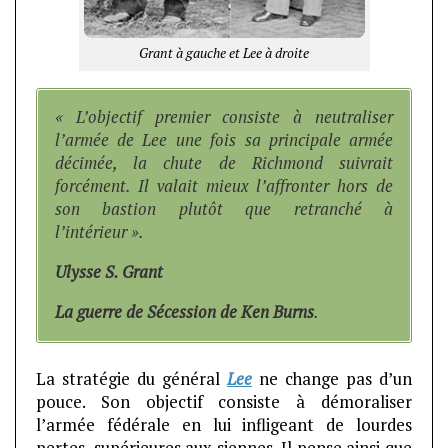
Grant à gauche et Lee à droite
« L’objectif premier consiste à neutraliser
l’armée de Lee une fois sa principale armée
décimée, la chute de Richmond suivrait
forcément. Il valait mieux l’affronter hors de
son bastion plutôt que retranché à
l’intérieur ».
Ulysse S. Grant
La guerre de Sécession de Ken Burns
.
La stratégie du général
Lee
ne change pas d’un
pouce. Son objectif consiste à démoraliser
l’armée fédérale en lui infligeant de lourdes
pertes, supérieures aux siennes. Il pense ainsi que