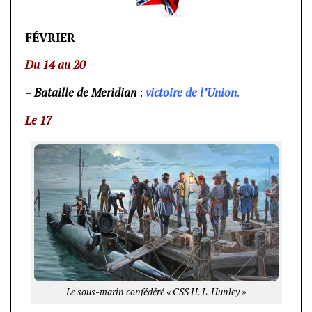
FÉVRIER
Du 14 au 20
–
Bataille de Meridian
:
victoire de l’Union
.
Le 17
Le sous-marin confédéré « CSS H. L. Hunley »