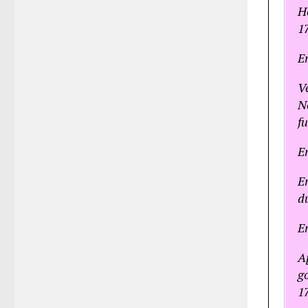
H
17
En
V
No
f
E
En
d
En
A
g
17