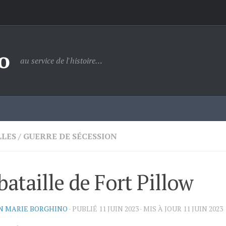
o
au service de l'histoire…
LLES
/
GUERRE DE SÉCESSION
bataille de Fort Pillow
N MARIE BORGHINO
· PUBLIÉ
11 JUIN 2023
· MIS À JOUR
11 JUIN 2023