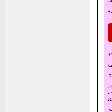
L
« 
1
Ca
Da
L
a
le
A