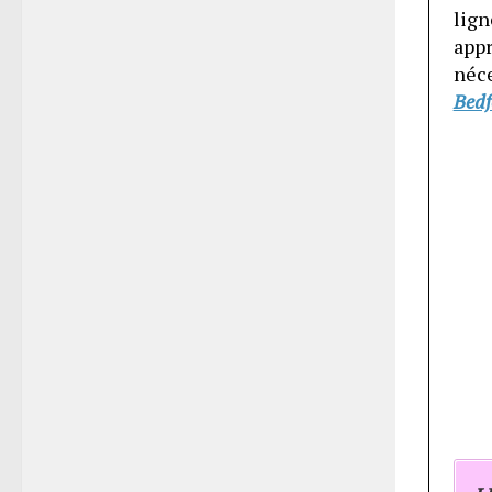
lign
app
néce
Bedf