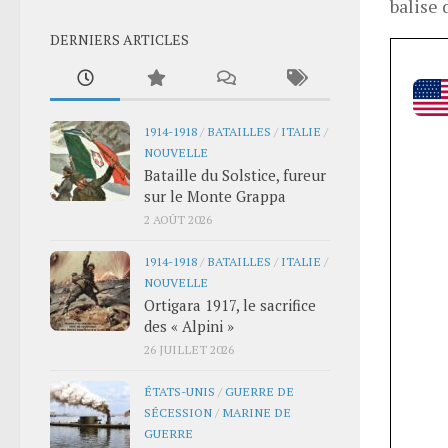
balise 
DERNIERS ARTICLES
1914-1918
/
BATAILLES
/
ITALIE
/
NOUVELLE
Bataille du Solstice, fureur
sur le Monte Grappa
2 AOÛT 2026
1914-1918
/
BATAILLES
/
ITALIE
/
NOUVELLE
Ortigara 1917, le sacrifice
des « Alpini »
26 JUILLET 2026
ÉTATS-UNIS
/
GUERRE DE
SÉCESSION
/
MARINE DE
GUERRE