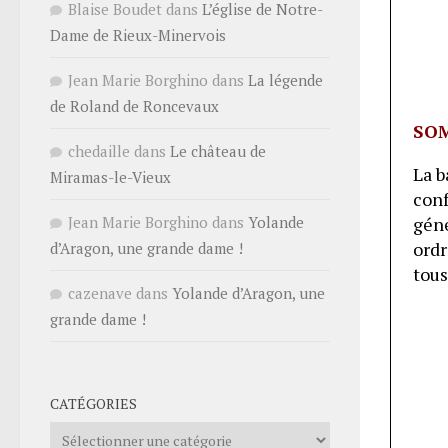
Blaise Boudet
dans
L’église de Notre-
Dame de Rieux-Minervois
Jean Marie Borghino
dans
La légende
de Roland de Roncevaux
SO
chedaille
dans
Le château de
La b
Miramas-le-Vieux
con
Jean Marie Borghino
dans
Yolande
gén
ord
d’Aragon, une grande dame !
tous
cazenave
dans
Yolande d’Aragon, une
grande dame !
CATÉGORIES
Catégories