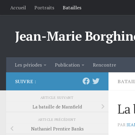
Accueil
Portraits
Batailles
Skip to content
Jean-Marie Borghin
Les périodes
Publication
Rencontre
SUIVRE :
BATAI
ARTICLE SUIVANT
La 
La bataille de Mansfield
ARTICLE PRÉCÉDENT
PAR
JEA
Nathaniel Prentice Banks