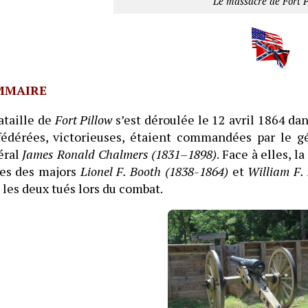
Le massacre de Fort P
MMAIRE
ataille de
Fort Pillow
s’est déroulée le 12 avril 1864 da
fédérées, victorieuses, étaient commandées par le 
éral
James Ronald Chalmers (1831–1898)
. Face à elles, l
res des majors
Lionel F. Booth (1838-1864)
et
William F.
 les deux tués lors du combat.