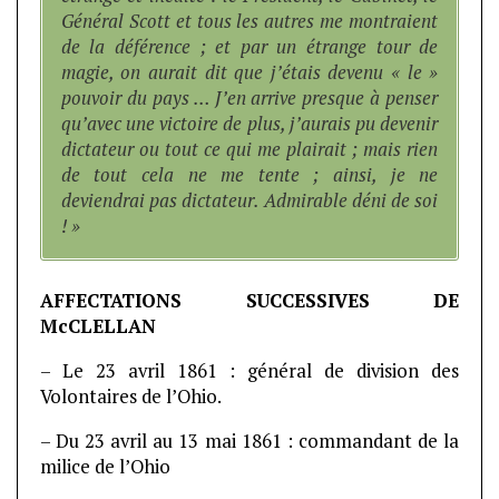
Général Scott et tous les autres me montraient
de la déférence ; et par un étrange tour de
magie, on aurait dit que j’étais devenu « le »
pouvoir du pays … J’en arrive presque à penser
qu’avec une victoire de plus, j’aurais pu devenir
dictateur ou tout ce qui me plairait ; mais rien
de tout cela ne me tente ; ainsi, je ne
deviendrai pas dictateur. Admirable déni de soi
! »
AFFECTATIONS SUCCESSIVES DE
McCLELLAN
– Le 23 avril 1861 : général de division des
Volontaires de l’Ohio.
– Du 23 avril au 13 mai 1861 : commandant de la
milice de l’Ohio