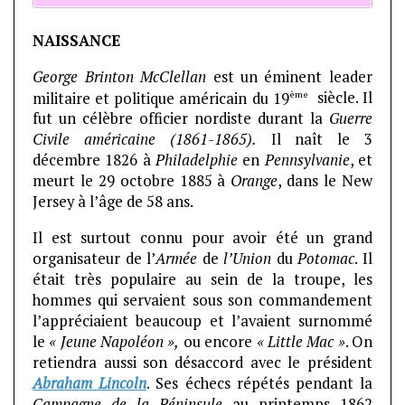
NAISSANCE
George Brinton McClellan
est un éminent leader
ème
militaire et politique américain du 19
siècle. Il
fut un célèbre officier nordiste durant la
Guerre
Civile américaine (1861-1865).
Il naît le 3
décembre 1826 à
Philadelphie
en
Pennsylvanie
, et
meurt le 29 octobre 1885 à
Orange
, dans le New
Jersey à l’âge de 58 ans.
Il est surtout connu pour avoir été un grand
organisateur de l’
Armée
de
l’Union
du
Potomac
. Il
était très populaire au sein de la troupe, les
hommes qui servaient sous son commandement
l’appréciaient beaucoup et l’avaient surnommé
le
« Jeune Napoléon »,
ou encore
« Little Mac »
. On
retiendra aussi son désaccord avec le président
Abraham Lincoln
. Ses échecs répétés pendant la
Campagne de la Péninsule
au printemps 1862