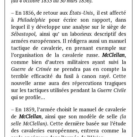
(du 4 octobre 1853 au 30 mars 1856).
– En 1856, de retour aux
États-Unis
, il est affecté
à
Philadelphie
pour écrire son rapport, dans
lequel il y développe une analyse sur le siège de
Sébastopol,
ainsi qu’ un laborieux descriptif des
armées européennes. Il rédigera aussi un manuel
tactique de cavalerie, en prenant exemple sur
l’organisation de la cavalerie russe.
McClellan
,
comme bien d’autres militaires ayant suivi la
Guerre de Crimée
ne prendra pas en compte la
terrible efficacité du fusil à canon rayé. Cette
nouvelle arme aura des répercutions tragiques
sur les tactiques utilisées pendant la
Guerre Civile
qui se profile…
– En 1859, l’armée choisit le manuel de cavalerie
de
McClellan
, ainsi que son modèle de selle
(la
selle McClellan)
. Cette dernière basée sur l’étude
des cavaleries européennes, entrera comme la