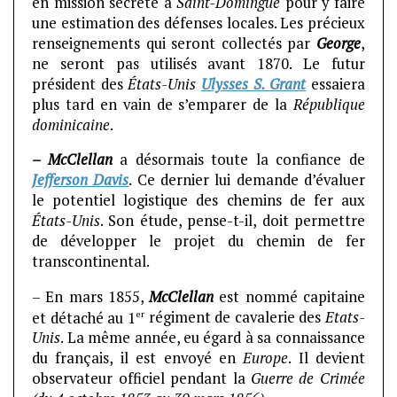
en mission secrète à
Saint-Domingue
pour y faire
une estimation des défenses locales. Les précieux
renseignements qui seront collectés par
George
,
ne seront pas utilisés avant 1870. Le futur
président des
États-Unis
Ulysses S. Grant
essaiera
plus tard en vain de s’emparer de la
République
dominicaine
.
– McClellan
a désormais toute la confiance de
Jefferson Davis
. Ce dernier lui demande d’évaluer
le potentiel logistique des chemins de fer aux
États-Unis
. Son étude, pense-t-il, doit permettre
de développer le projet du chemin de fer
transcontinental.
– En mars 1855,
McClellan
est nommé capitaine
er
et détaché au 1
régiment de cavalerie des
Etats-
Unis
. La même année, eu égard à sa connaissance
du français, il est envoyé en
Europe
. Il devient
observateur officiel pendant la
Guerre de Crimée