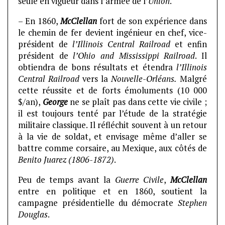
seule en vigueur dans l’armée de l’
Union
.
– En 1860,
McClellan
fort de son expérience dans
le chemin de fer devient ingénieur en chef, vice-
président de
l’Illinois Central Railroad
et enfin
président de
l’Ohio and Mississippi Railroad
. Il
obtiendra de bons résultats et étendra
l’Illinois
Central Railroad
vers la
Nouvelle-Orléans.
Malgré
cette réussite et de forts émoluments (10 000
$/an),
George
ne se plaît pas dans cette vie civile ;
il est toujours tenté par l’étude de la stratégie
militaire classique. Il réfléchit souvent à un retour
à la vie de soldat, et envisage même d’aller se
battre comme corsaire, au Mexique, aux côtés de
Benito Juarez (1806-1872)
.
Peu de temps avant la
Guerre Civile
,
McClellan
entre en politique et en 1860, soutient la
campagne présidentielle du démocrate
Stephen
Douglas
.