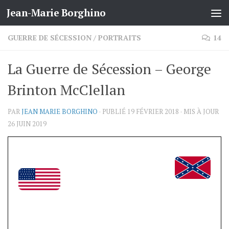
Jean-Marie Borghino
Skip to content
GUERRE DE SÉCESSION
/
PORTRAITS
14
La Guerre de Sécession – George
Brinton McClellan
PAR
JEAN MARIE BORGHINO
· PUBLIÉ
19 FÉVRIER 2018
· MIS À JOUR
26 JUIN 2019