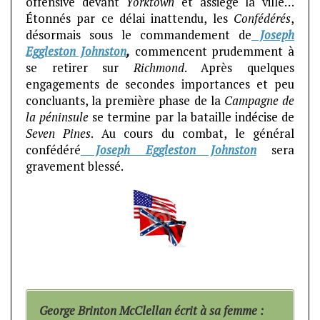
offensive devant
Yorktown
et assiège la ville…
Étonnés par ce délai inattendu, les
Confédérés
,
désormais sous le commandement de
Joseph
Eggleston Johnston
,
commencent prudemment à
se retirer sur
Richmond
. Après quelques
engagements de secondes importances et peu
concluants, la première phase de la
Campagne de
la péninsule
se termine par la bataille indécise de
Seven Pines
. Au cours du combat, le général
confédéré
Joseph Eggleston Johnston
sera
gravement blessé.
George Brinton McClellan écrit à sa femme :