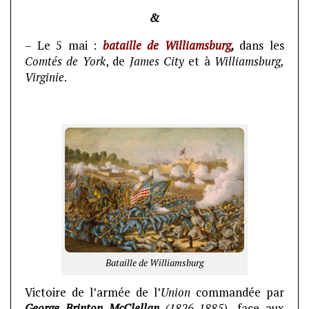
&
– Le 5 mai :
bataille de Williamsburg
,
dans les
Comtés de York
, de
James City
et à
Williamsburg,
Virginie
.
Bataille de Williamsburg
Victoire de l’armée de l’
Union
commandée par
George Brinton McClellan
(1826-1885),
face aux