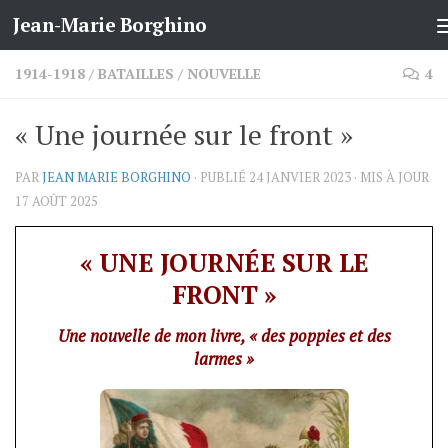
Jean-Marie Borghino
Skip to content
1914-1918
/
BATAILLES
/
NOUVELLE
4
« Une journée sur le front »
PAR
JEAN MARIE BORGHINO
· PUBLIÉ
24 JANVIER 2023
· MIS À JOUR
17 AOÛT 2025
« UNE JOURNÉE SUR LE
FRONT »
Une nouvelle de mon livre, « des poppies et des
larmes »