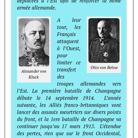
déplacées à l’Est afin de renforcer la 8ème
armée allemande.
A leur
tour, les
Français
attaquent
à l’Ouest,
pour
limiter ce
Otto von Below
transfert
Alexander von
des
Kluck
troupes allemandes vers
l’Est. La première bataille de Champagne
débute le 14 septembre 1914. L’année
suivante, les Alliés franco-britanniques vont
lancer des assauts meurtriers sur divers points
du front, et la 1ere bataille de Champagne va
continuer jusqu’au 17 mars 1915. L’étendue
des pertes, rien que sur le front Occidental,