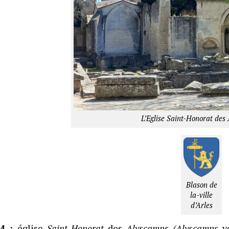
L’Eglise Saint-Honorat des
Blason de
la-ville
d’Arles
M :
église
Saint-Honorat
des
Alyscamps (Alyscamps
ve