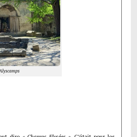
 Alyscamps
ut dire
« Champs Elysées ».
C’était pour les