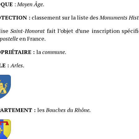
OQUE
:
Moyen Âge
.
TECTION :
classement sur la liste des
Monuments Hist
lise
Saint-Honorat
fait l’objet d’une inscription spé
ostelle
en France.
PRIÉTAIRE :
la
commune
.
LE :
Arles.
PARTEMENT :
les
Bouches du Rhône.