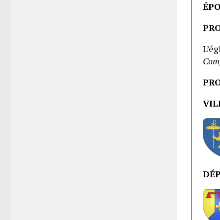
ÉP
PRO
L’ég
Comp
PRO
VIL
DÉ