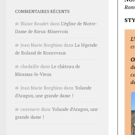
Rom
COMMENTAIRES RÉCENTS
STY
Blaise Boudet
dans
L’église de Notre-
Dame de Rieux-Minervois
L
Jean Marie Borghino
dans
La légende
e
de Roland de Roncevaux
O
chedaille
dans
Le château de
d
ca
Miramas-le-Vieux
de
Jean Marie Borghino
dans
Yolande
d’Aragon, une grande dame !
cazenave
dans
Yolande d’Aragon, une
grande dame !