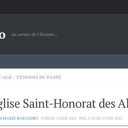
o
au service de l'histoire…
-AGE
/
TÉMOINS DU PASSÉ
glise Saint-Honorat des A
N MARIE BORGHINO
· PUBLIÉ
2 JUIN 2025
· MIS À JOUR
2 JUIN 2025