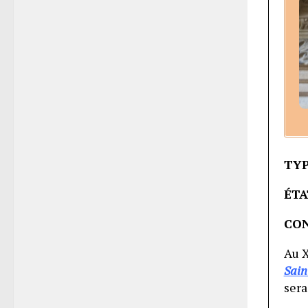
TYP
ÉTA
CO
Au 
Sain
sera