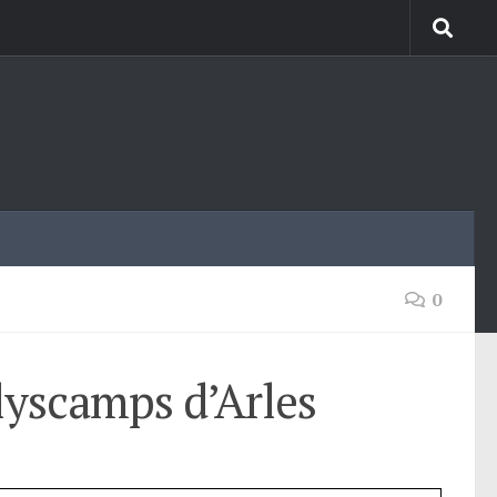
0
lyscamps d’Arles