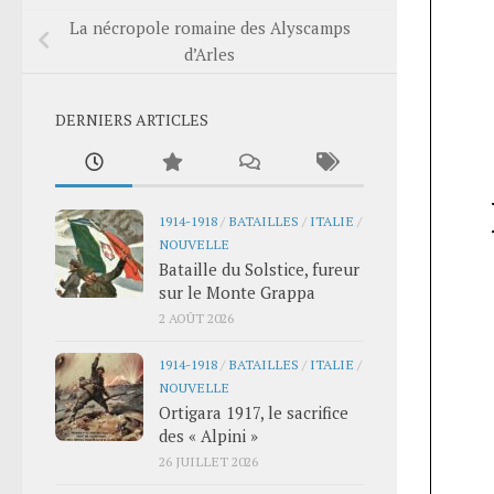
La nécropole romaine des Alyscamps
d’Arles
DERNIERS ARTICLES
1914-1918
/
BATAILLES
/
ITALIE
/
NOUVELLE
Bataille du Solstice, fureur
sur le Monte Grappa
2 AOÛT 2026
1914-1918
/
BATAILLES
/
ITALIE
/
NOUVELLE
Ortigara 1917, le sacrifice
des « Alpini »
26 JUILLET 2026