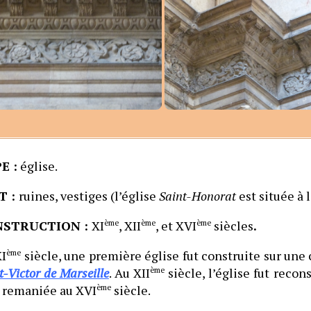
E :
église.
T :
ruines, vestiges (l’église
Saint-Honorat
est située à 
NSTRUCTION :
XI
ème
, XII
ème
, et XVI
ème
siècles
.
XI
ème
siècle, une première église fut construite sur une 
t-Victor de Marseille
. Au XII
ème
siècle, l’église fut recons
 remaniée au XVI
ème
siècle.