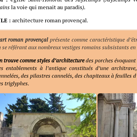
ains
la voie qui menait au paradis
)
.
LE :
architecture roman provençal.
’art roman provençal
présente comme caractéristique d’êtr
n se référant aux nombreux vestiges romains subsistants en
n trouve comme styles d’architecture
des porches évoquant u
es entablements à l’antique constitués d’une architrave,
nnelées, des pilastres cannelés, des chapiteaux à feuilles d
s triglyphes.