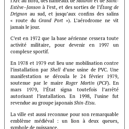
l’Arc au nord, des hameaux de
Mauran
et de
Saint-
Estève
–
Janson
à l’est, et des sorties de l’
Étang de
Drignon
au sud, et jusqu’aux confins des salins
« route du
Grand Port
»). L’aérodrome ne vit
jamais le jour.
C’est en 1972 que la base aérienne cessera toute
activité militaire, pour devenir en 1997 un
complexe sportif.
En 1978 et 1979 eut lieu une mobilisation contre
l’installation par
Shell
d’une usine de PVC. Une
manifestation se déroula le 24 février 1979,
soutenue par le maire
Roger Martin
(
PCF
). En
mars 1979, l’État signa toutefois l’arrêté
autorisant l’installation. En 1998, l’usine fut
revendue au groupe japonais
Shin-Etsu
.
La ville est aussi reconnue pour son remarquable
emblème médiéval : un lion à deux queues,
symbole de puissance.