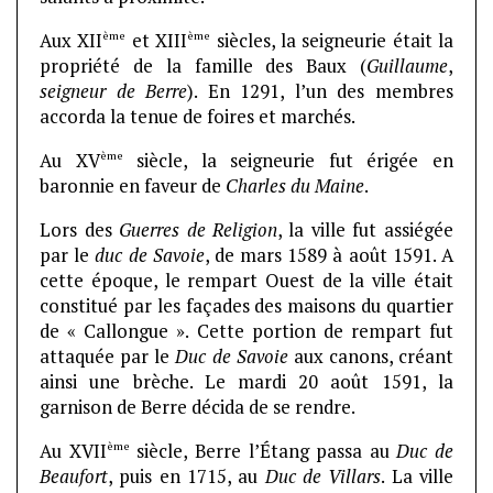
ème
ème
Aux XII
et XIII
siècles, la seigneurie était la
propriété de la famille des Baux (
Guillaume
,
seigneur de Berre
). En 1291, l’un des membres
accorda la tenue de foires et marchés.
ème
Au XV
siècle, la seigneurie fut érigée en
baronnie en faveur de
Charles du Maine
.
Lors des
Guerres de Religion
, la ville fut assiégée
par le
duc de Savoie
, de mars 1589 à août 1591. A
cette époque, le rempart Ouest de la ville était
constitué par les façades des maisons du quartier
de « Callongue ». Cette portion de rempart fut
attaquée par le
Duc de Savoie
aux canons, créant
ainsi une brèche. Le mardi 20 août 1591, la
garnison de Berre décida de se rendre.
ème
Au XVII
siècle, Berre l’Étang passa au
Duc de
Beaufort
, puis en 1715, au
Duc de Villars
. La ville