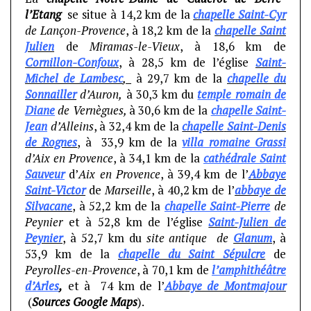
l’Etang
se situe à 14,2 km de la
chapelle Saint-Cyr
de Lançon-Provence
, à 18,2 km de la
chapelle Saint
Julien
de
Miramas-le-Vieux
, à 18,6 km de
Cornillon-Confoux
, à 28,5 km de l’église
Saint-
Michel de Lambesc
,
à 29,7 km de la
chapelle du
Sonnailler
d’Auron,
à 30,3 km du
temple romain de
Diane
de Vernègues,
à 30,6 km de la
chapelle Saint-
Jean
d’Alleins
, à 32,4 km de la
chapelle
Saint-Denis
de Rognes
, à 33,9 km de la
villa romaine Grassi
d’Aix en Provence
, à 34,1 km de la
cathédrale Saint
Sauveur
d’
Aix en Provence
, à 39,4 km de l’
Abbaye
Saint-Victor
de
Marseille
, à 40,2 km de l’
abbaye de
Silvacane
, à 52,2 km de la
chapelle Saint-Pierre
de
Peynier
et à 52,8 km de l’église
Saint-Julien
de
Peynier
, à 52,7 km du
site antique de
Glanum
, à
53,9 km de la
chapelle du Saint Sépulcre
de
Peyrolles-en-Provence
, à 70,1 km de
l’amphithéâtre
d’Arles
,
et à 74 km de l’
Abbaye de Montmajour
(
Sources Google Maps
).