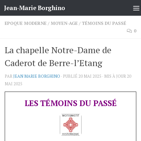
Jean-Marie Borghino
Skip to content
EPOQUE MODERNE
/
MOYEN-AGE
/
TÉMOINS DU PASSÉ
0
La chapelle Notre-Dame de
Caderot de Berre-l’Etang
PAR
JEAN MARIE BORGHINO
· PUBLIÉ
20 MAI 2025
· MIS À JOUR
20
MAI 2025
LES TÉMOINS DU PASSÉ