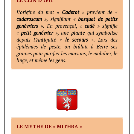
LE CLIN D’ŒIL
L’origine du mot «
Caderot
» provient de «
cadaroscum
», signifiant «
bosquet de petits
genévriers
». En provençal, «
cadé
» signifie
«
petit genévrier
», une plante qui symbolise
depuis l’Antiquité «
le secours
». Lors des
épidémies de peste, on brûlait à Berre ses
graines pour purifier les maisons, le mobilier, le
linge, et même les gens.
LE MYTHE DE « MITHRA »