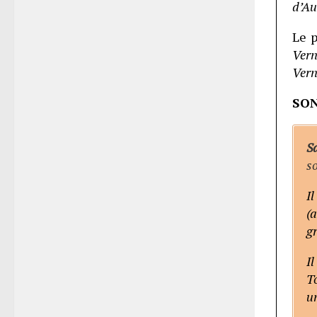
d’Au
Le 
Vern
Vern
SON
S
so
I
(a
gr
Il
To
un