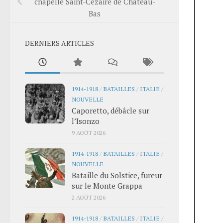
chapelle Saint-Cézaire de Château-
Bas
DERNIERS ARTICLES
1914-1918
/
BATAILLES
/
ITALIE
/
NOUVELLE
Caporetto, débâcle sur
l’Isonzo
9 AOÛT 2026
1914-1918
/
BATAILLES
/
ITALIE
/
NOUVELLE
Bataille du Solstice, fureur
sur le Monte Grappa
2 AOÛT 2026
1914-1918
/
BATAILLES
/
ITALIE
/