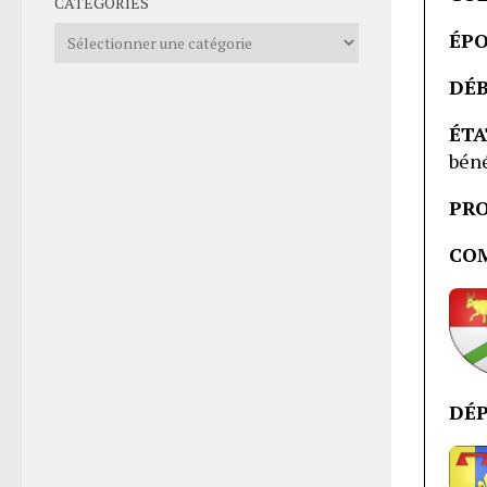
CATÉGORIES
Catégories
ÉPO
DÉB
ÉT
bén
PRO
CO
DÉ