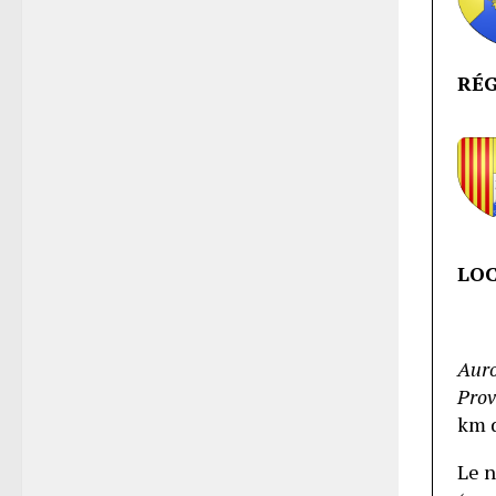
RÉ
LOC
Aur
Prov
km 
Le n