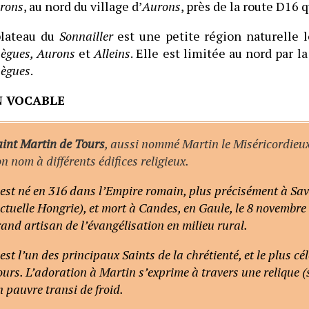
rons
, au nord du village d’
Aurons
, près de la route D16 
plateau du
Sonnailler
est une petite région naturelle l
ègues, Aurons
et
Alleins
. Elle est limitée au nord par l
ègues
.
 VOCABLE
aint Martin de Tours
, aussi nommé Martin le Miséricordieu
n nom à différents édifices religieux.
l est né en 316 dans l’Empire romain, plus précisément à Sa
ctuelle Hongrie), et mort à Candes, en Gaule, le 8 novembre
and artisan de l’évangélisation en milieu rural.
 est l’un des principaux Saints de la chrétienté, et le plus 
urs. L’adoration à Martin s’exprime à travers une relique 
 pauvre transi de froid.