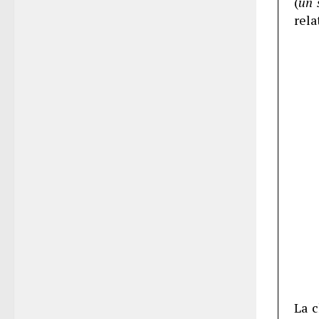
(
un 
rela
La c