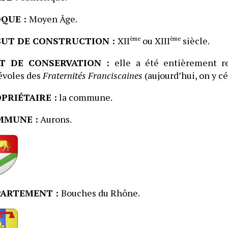
QUE :
Moyen Âge.
UT DE CONSTRUCTION :
XII
ème
ou XIII
ème
siècle.
AT DE CONSERVATION :
elle a été entièrement r
évoles des
Fraternités Franciscaines
(aujourd’hui, on y c
PRIÉTAIRE :
la commune.
MMUNE
:
Aurons.
PARTEMENT :
Bouches du Rhône.