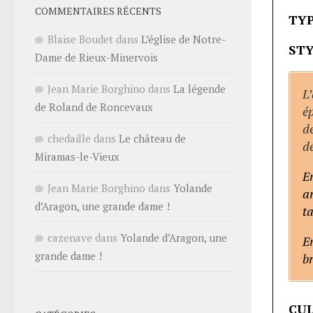
COMMENTAIRES RÉCENTS
TYP
Blaise Boudet
dans
L’église de Notre-
STY
Dame de Rieux-Minervois
Jean Marie Borghino
dans
La légende
L
de Roland de Roncevaux
ép
de
chedaille
dans
Le château de
dé
Miramas-le-Vieux
E
Jean Marie Borghino
dans
Yolande
ar
d’Aragon, une grande dame !
ta
cazenave
dans
Yolande d’Aragon, une
En
grande dame !
b
CUL