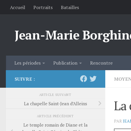
Accueil
Portraits
Batailles
Skip to content
Jean-Marie Borghin
Les périodes
Publication
Rencontre
SUIVRE :
MOYEN
ARTICLE SUIVANT
La 
La chapelle Saint-Jean d’Alleins
ARTICLE PRÉCÉDENT
PAR
JEA
Le temple romain de Diane et la