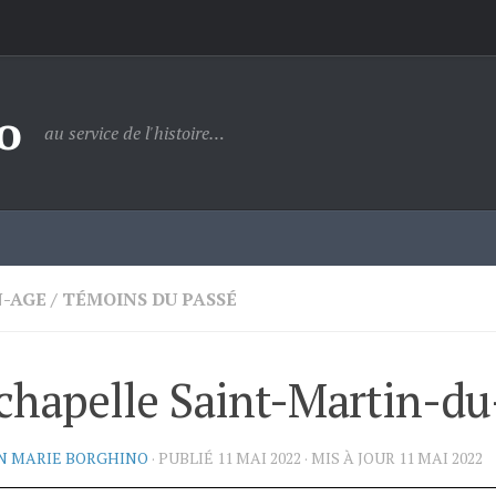
o
au service de l'histoire…
-AGE
/
TÉMOINS DU PASSÉ
chapelle Saint-Martin-du
N MARIE BORGHINO
· PUBLIÉ
11 MAI 2022
· MIS À JOUR
11 MAI 2022