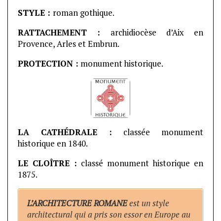
STYLE :
roman gothique.
RATTACHEMENT :
archidiocèse d’Aix en
Provence, Arles et Embrun.
PROTECTION :
monument historique.
LA CATHÉDRALE :
classée monument
historique en 1840.
LE CLOÎTRE :
classé monument historique en
1875.
L’ARCHITECTURE ROMANE
est un style
architectural qui a pris son essor en Europe au