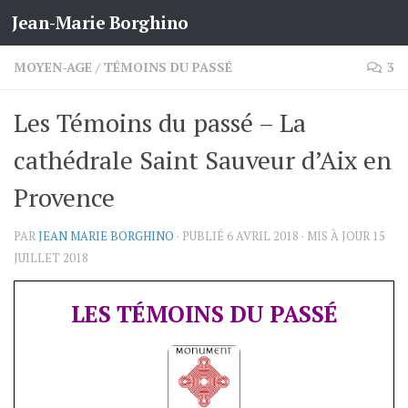
Jean-Marie Borghino
Skip to content
MOYEN-AGE
/
TÉMOINS DU PASSÉ
3
Les Témoins du passé – La
cathédrale Saint Sauveur d’Aix en
Provence
PAR
JEAN MARIE BORGHINO
· PUBLIÉ
6 AVRIL 2018
· MIS À JOUR
15
JUILLET 2018
LES TÉMOINS DU PASSÉ