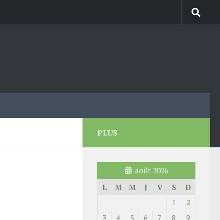
PLUS
août 2026
L
M
M
J
V
S
D
1
2
3
4
5
6
7
8
9