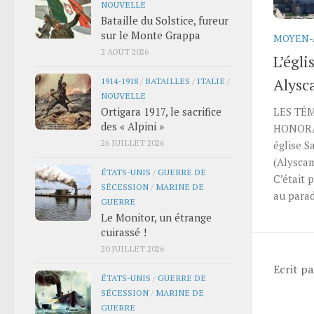
NOUVELLE
Bataille du Solstice, fureur
sur le Monte Grappa
MOYEN-
2 AOÛT 2026
L’égli
Alysc
1914-1918
/
BATAILLES
/
ITALIE
/
NOUVELLE
Ortigara 1917, le sacrifice
LES TÉM
des « Alpini »
HONORA
26 JUILLET 2026
église S
(Alyscam
ÉTATS-UNIS
/
GUERRE DE
C’était 
SÉCESSION
/
MARINE DE
au parad
GUERRE
Le Monitor, un étrange
cuirassé !
20 JUILLET 2026
Ecrit p
ÉTATS-UNIS
/
GUERRE DE
SÉCESSION
/
MARINE DE
GUERRE