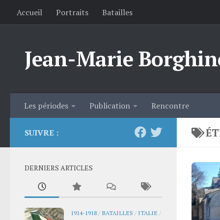
Accueil
Portraits
Batailles
Skip to content
Jean-Marie Borghin
Les périodes
Publication
Rencontre
ÉT
SUIVRE :
DERNIERS ARTICLES
1914-1918
/
BATAILLES
/
ITALIE
/