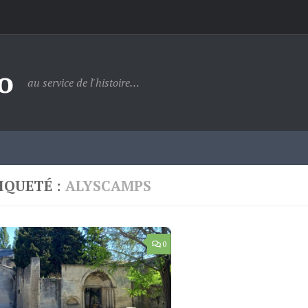
o
au service de l'histoire…
IQUETÉ :
ALYSCAMPS
0