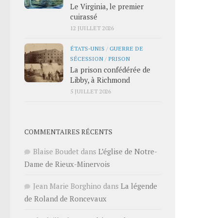
Le Virginia, le premier
cuirassé
12 JUILLET 2026
ÉTATS-UNIS
/
GUERRE DE
SÉCESSION
/
PRISON
La prison confédérée de
Libby, à Richmond
5 JUILLET 2026
COMMENTAIRES RÉCENTS
Blaise Boudet
dans
L’église de Notre-
Dame de Rieux-Minervois
Jean Marie Borghino
dans
La légende
de Roland de Roncevaux