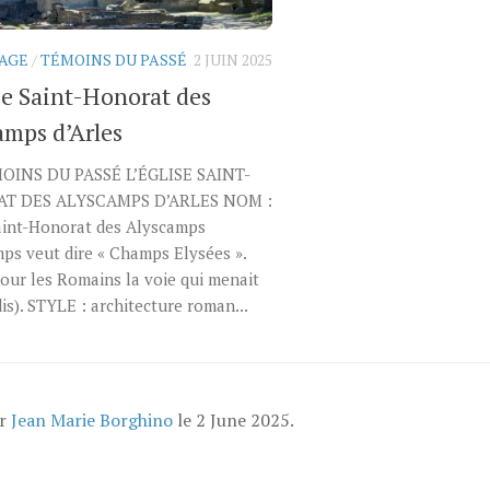
AGE
/
TÉMOINS DU PASSÉ
2 JUIN 2025
se Saint-Honorat des
amps d’Arles
OINS DU PASSÉ L’ÉGLISE SAINT-
T DES ALYSCAMPS D’ARLES NOM :
aint-Honorat des Alyscamps
ps veut dire « Champs Elysées ».
pour les Romains la voie qui menait
is). STYLE : architecture roman...
ar
Jean Marie Borghino
le
2 June 2025
.