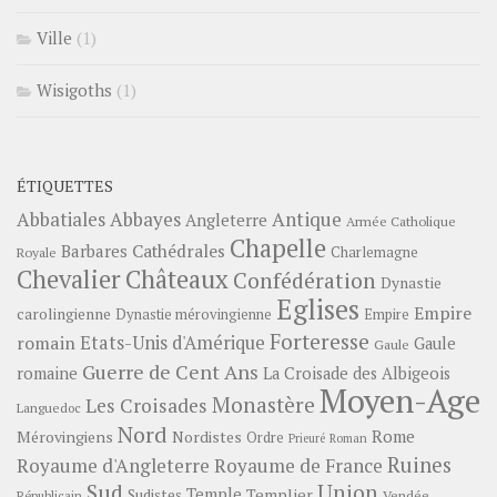
Ville
(1)
Wisigoths
(1)
ÉTIQUETTES
Abbayes
Antique
Abbatiales
Angleterre
Armée Catholique
Chapelle
Barbares
Cathédrales
Charlemagne
Royale
Châteaux
Chevalier
Confédération
Dynastie
Eglises
Empire
carolingienne
Dynastie mérovingienne
Empire
Forteresse
romain
Etats-Unis d'Amérique
Gaule
Gaule
Guerre de Cent Ans
romaine
La Croisade des Albigeois
Moyen-Age
Monastère
Les Croisades
Languedoc
Nord
Rome
Mérovingiens
Nordistes
Ordre
Prieuré
Roman
Ruines
Royaume d'Angleterre
Royaume de France
Sud
Union
Temple
Templier
Sudistes
Vendée
Républicain