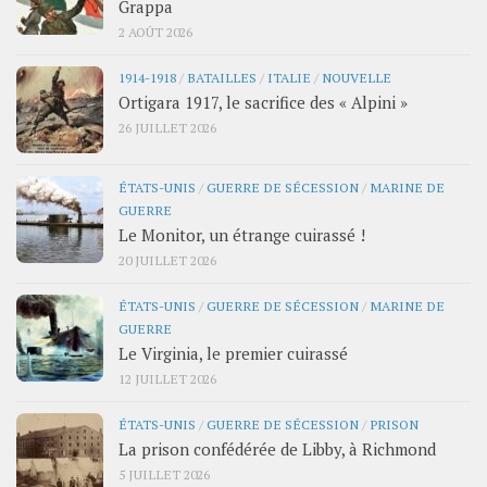
Grappa
2 AOÛT 2026
1914-1918
/
BATAILLES
/
ITALIE
/
NOUVELLE
Ortigara 1917, le sacrifice des « Alpini »
26 JUILLET 2026
ÉTATS-UNIS
/
GUERRE DE SÉCESSION
/
MARINE DE
GUERRE
Le Monitor, un étrange cuirassé !
20 JUILLET 2026
ÉTATS-UNIS
/
GUERRE DE SÉCESSION
/
MARINE DE
GUERRE
Le Virginia, le premier cuirassé
12 JUILLET 2026
ÉTATS-UNIS
/
GUERRE DE SÉCESSION
/
PRISON
La prison confédérée de Libby, à Richmond
5 JUILLET 2026