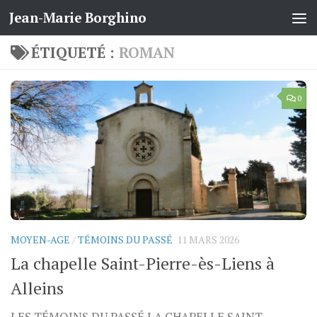
Jean-Marie Borghino
Skip to content
ÉTIQUETÉ :
ROMAN
0
MOYEN-AGE
/
TÉMOINS DU PASSÉ
11 MARS 2026
La chapelle Saint-Pierre-ès-Liens à
Alleins