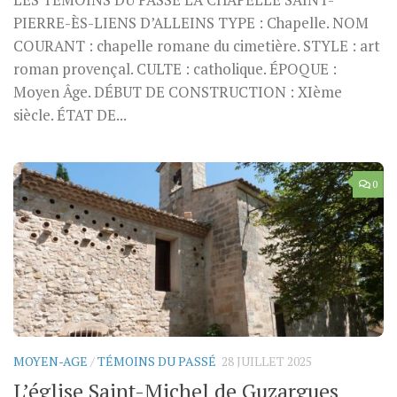
LES TÉMOINS DU PASSÉ LA CHAPELLE SAINT-
PIERRE-ÈS-LIENS D’ALLEINS TYPE : Chapelle. NOM
COURANT : chapelle romane du cimetière. STYLE : art
roman provençal. CULTE : catholique. ÉPOQUE :
Moyen Âge. DÉBUT DE CONSTRUCTION : XIème
siècle. ÉTAT DE...
0
MOYEN-AGE
/
TÉMOINS DU PASSÉ
28 JUILLET 2025
L’église Saint-Michel de Guzargues