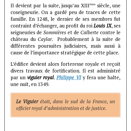
ème
Il devient par la suite, jusqu’au XIII
siècle, une
coseigneurie. On a gardé peu de traces de cette
famille. En 1248, le dernier de ses membres fut
contraint d’échanger, au profit du roi
Louis IX
, ses
seigneuries de
Sommières
et de
Calberte
contre le
château du
Caylar
. Probablement à la suite de
différentes poursuites judiciaires, mais aussi à
cause de l’importance stratégique de cette place.
L’édifice devient alors forteresse royale et reçoit
divers travaux de fortification. Il est administré
par un
viguier royal
.
Philippe VI
y fera une halte,
une nuit, en 1349.
Le Viguier
était, dans le sud de la France, un
officier royal d’administration et de justice.