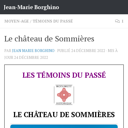
Jean-Marie Borghino
Skip to content
MOYEN-AGE
/
TÉMOINS DU PASSÉ
1
Le château de Sommières
PAR
JEAN MARIE BORGHINO
· PUBLIÉ
24 DÉCEMBRE 2022
· MIS À
JOUR
24 DÉCEMBRE 2022
LES TÉMOINS DU PASSÉ
LE CHÂTEAU DE SOMMIÈRES