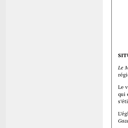
SIT
Le M
régi
Le v
qui 
s’ét
L’ég
Gaze