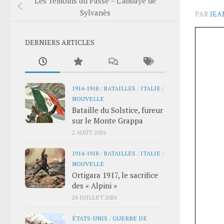
Les Témoins du Passé – L’abbaye de
Sylvanès
PAR
JEA
DERNIERS ARTICLES
1914-1918
/
BATAILLES
/
ITALIE
/
NOUVELLE
Bataille du Solstice, fureur
sur le Monte Grappa
2 AOÛT 2026
1914-1918
/
BATAILLES
/
ITALIE
/
NOUVELLE
Ortigara 1917, le sacrifice
des « Alpini »
26 JUILLET 2026
ÉTATS-UNIS
/
GUERRE DE