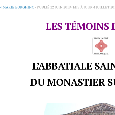
N MARIE BORGHINO
· PUBLIÉ
22 JUIN 2019
· MIS À JOUR
4 JUILLET 20
LES TÉMOINS 
L’ABBATIALE SAI
DU MONASTIER S