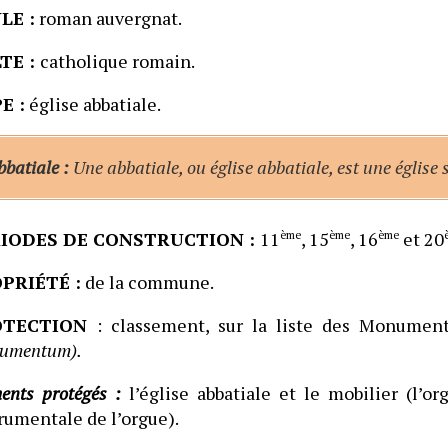
LE :
roman auvergnat.
TE :
catholique romain.
E :
église abbatiale.
batiale :
Une abbatiale, ou église abbatiale, est une église
IODES DE CONSTRUCTION :
11
ème
, 15
ème
, 16
ème
et 20
PRIÉTÉ :
de la commune.
OTECTION
: classement, sur la liste des Monumen
umentum).
ents protégés :
l’église abbatiale et le mobilier
(l’or
rumentale de l’orgue).