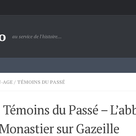
o
au service de l'histoire…
-AGE
/
TÉMOINS DU PASSÉ
 Témoins du Passé – L’abb
Monastier sur Gazeille