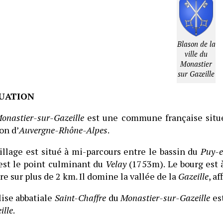
Blason de la
ville du
Monastier
sur Gazeille
UATION
onastier-sur-Gazeille
est une commune française situ
on d’
Auvergne-Rhône-Alpes
.
illage est situé à mi-parcours entre le bassin du
Puy-e
est le point culminant du
Velay
(1753m). Le bourg est à
ire sur plus de 2 km. Il domine la vallée de la
Gazeille
, a
lise abbatiale
Saint-Chaffre
du
Monastier-sur-Gazeille
est
ille
.