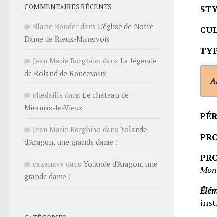
COMMENTAIRES RÉCENTS
STY
Blaise Boudet
dans
L’église de Notre-
CUL
Dame de Rieux-Minervois
TYP
Jean Marie Borghino
dans
La légende
de Roland de Roncevaux
Ab
chedaille
dans
Le château de
Miramas-le-Vieux
PÉR
Jean Marie Borghino
dans
Yolande
PRO
d’Aragon, une grande dame !
PR
cazenave
dans
Yolande d’Aragon, une
Mon
grande dame !
Élém
inst