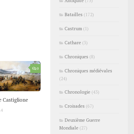
Antiquité
(73)
Batailles
(172)
Castrum
(1)
Cathare
(3)
Chroniques
(8)
0
Chroniques médiévales
(24)
Chronologie
(43)
e Castiglione
Croisades
(67)
14
Deuxième Guerre
Mondiale
(27)