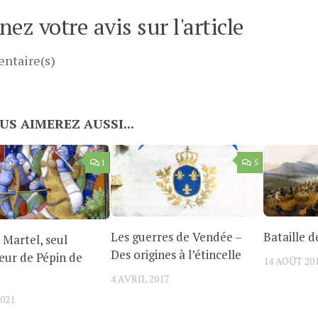
ez votre avis sur l'article
ntaire(s)
US AIMEREZ AUSSI...
1
5
Les guerres de Vendée –
Bataille d
 Martel, seul
Des origines à l’étincelle
eur de Pépin de
14 AOÛT 20
4 AVRIL 2017
2021