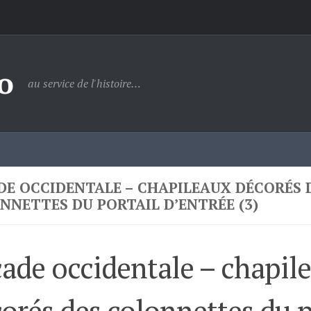
o
au service de l'histoire…
DE OCCIDENTALE – CHAPILEAUX DÉCORÉS 
NNETTES DU PORTAIL D’ENTRÉE (3)
ade occidentale – chapil
orés des colonnettes du p