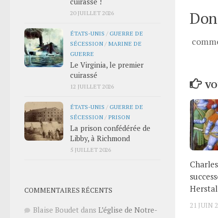
cuirassé !
Donn
20 JUILLET 2026
ÉTATS-UNIS
/
GUERRE DE
comme
SÉCESSION
/
MARINE DE
GUERRE
Le Virginia, le premier
cuirassé
VO
12 JUILLET 2026
ÉTATS-UNIS
/
GUERRE DE
SÉCESSION
/
PRISON
La prison confédérée de
Libby, à Richmond
5 JUILLET 2026
Charles
success
Herstal
COMMENTAIRES RÉCENTS
21 JUIN 
Blaise Boudet
dans
L’église de Notre-