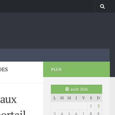
DES
PLUS
août 2026
eaux
L
M
M
J
V
S
D
1
2
ortail
3
4
5
6
7
8
9