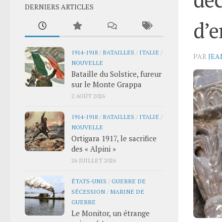
DERNIERS ARTICLES
d’e
1914-1918
/
BATAILLES
/
ITALIE
/
PAR
JEA
NOUVELLE
Bataille du Solstice, fureur
sur le Monte Grappa
2 AOÛT 2026
1914-1918
/
BATAILLES
/
ITALIE
/
NOUVELLE
Ortigara 1917, le sacrifice
des « Alpini »
26 JUILLET 2026
ÉTATS-UNIS
/
GUERRE DE
SÉCESSION
/
MARINE DE
GUERRE
Le Monitor, un étrange