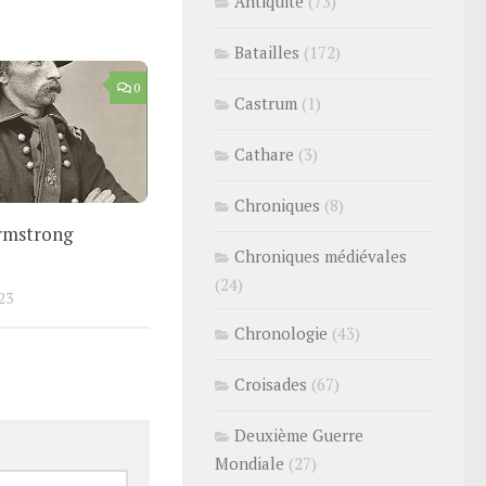
Antiquité
(73)
Batailles
(172)
0
Castrum
(1)
Cathare
(3)
Chroniques
(8)
rmstrong
Chroniques médiévales
(24)
23
Chronologie
(43)
Croisades
(67)
Deuxième Guerre
Mondiale
(27)