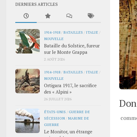
DERNIERS ARTICLES
1914-1918
/
BATAILLES
/
ITALIE
/
NOUVELLE
Bataille du Solstice, fureur
sur le Monte Grappa
2 AOÛT 2026
1914-1918
/
BATAILLES
/
ITALIE
/
NOUVELLE
Ortigara 1917, le sacrifice
des « Alpini »
26 JUILLET 2026
Donn
ÉTATS-UNIS
/
GUERRE DE
comme
SÉCESSION
/
MARINE DE
GUERRE
Le Monitor, un étrange