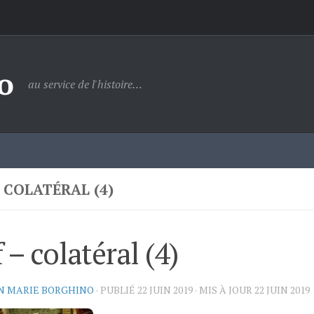
o
au service de l'histoire…
 COLATÉRAL (4)
 – colatéral (4)
N MARIE BORGHINO
· PUBLIÉ
22 JUIN 2019
· MIS À JOUR
22 JUIN 2019