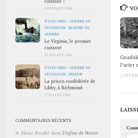
cuirassé !
VO
20 JUILLET 2026
ÉTATS-UNIS
/
GUERRE DE
SÉCESSION
/
MARINE DE
GUERRE
Le Virginia, le premier
cuirassé
12 JUILLET 2026
Guadalc
l’acier 
ÉTATS-UNIS
/
GUERRE DE
SÉCESSION
/
PRISON
2 DÉCEM
La prison confédérée de
Libby, à Richmond
5 JUILLET 2026
LAISS
COMMENTAIRES RÉCENTS
Comm
Blaise Boudet
dans
L’église de Notre-