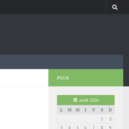
PLUS
août 2026
L
M
M
J
V
S
D
1
2
3
4
5
6
7
8
9