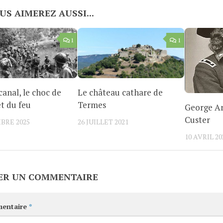
US AIMEREZ AUSSI...
1
1
anal, le choc de
Le château cathare de
et du feu
Termes
George A
Custer
BRE 2025
26 JUILLET 2021
10 AVRIL 20
ER UN COMMENTAIRE
entaire
*