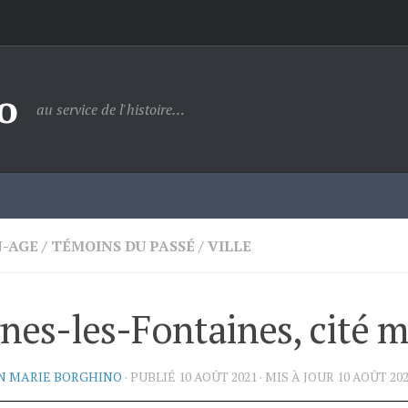
o
au service de l'histoire…
-AGE
/
TÉMOINS DU PASSÉ
/
VILLE
nes-les-Fontaines, cité 
N MARIE BORGHINO
· PUBLIÉ
10 AOÛT 2021
· MIS À JOUR
10 AOÛT 20