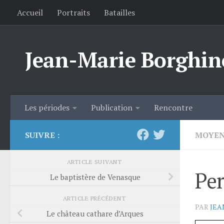
Accueil
Portraits
Batailles
Skip to content
Jean-Marie Borghin
Les périodes
Publication
Rencontre
SUIVRE :
MOYEN
ARTICLE SUIVANT
Per
Le baptistère de Venasque
ARTICLE PRÉCÉDENT
PAR
JEA
Le château cathare d’Arques