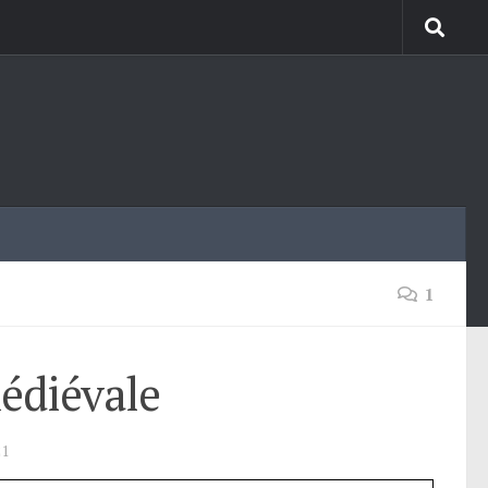
1
médiévale
21