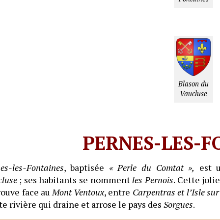
Blason du
Vaucluse
PERNES-LES-F
es-les-Fontaines
, baptisée
« Perle du Comtat »,
est u
luse
; ses habitants se nomment
les Pernois
. Cette joli
rouve face au
Mont Ventoux
, entre
Carpentras
et l’Isle su
te rivière qui draine et arrose le pays des
Sorgues
.