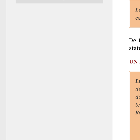
L
e
De 
stat
UN 
Le
dé
d
te
Ro