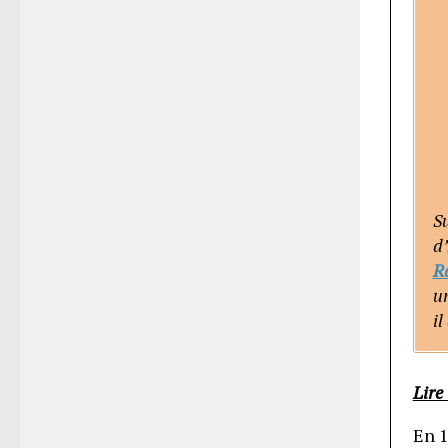
S
d’
R
un
il
Lire 
En 