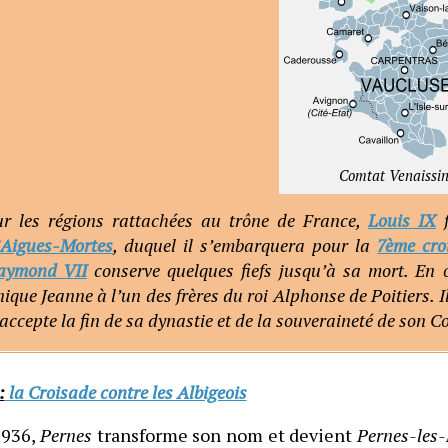
Comtat Venaissi
ur les régions rattachées au trône de France,
Louis IX
f
Aigues-Mortes
, duquel il s’embarquera pour la
7ème cro
aymond VII
conserve quelques fiefs jusqu’à sa mort. En o
ique Jeanne à l’un des frères du roi Alphonse de Poitiers. I
 accepte la fin de sa dynastie et de la souveraineté de son C
:
la Croisade contre les Albigeois
1936,
Pernes
transforme son nom et devient
Pernes-les-