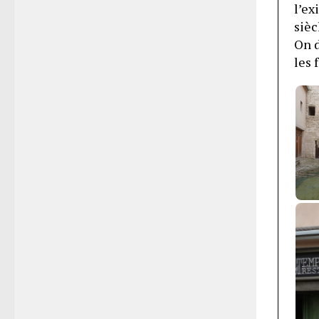
l’ex
sièc
On d
les 