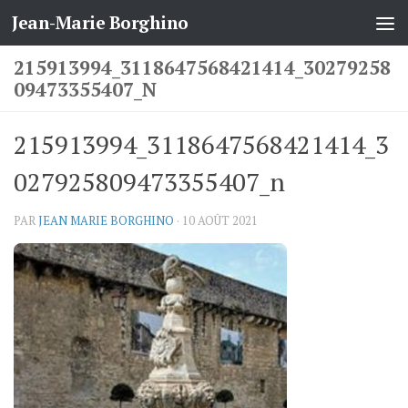
Jean-Marie Borghino
Skip to content
215913994_3118647568421414_30279258
09473355407_N
215913994_3118647568421414_3
027925809473355407_n
PAR
JEAN MARIE BORGHINO
·
10 AOÛT 2021