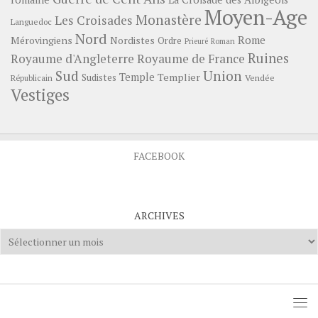
Moyen-Age
Monastère
Les Croisades
Languedoc
Nord
Rome
Mérovingiens
Nordistes
Ordre
Prieuré
Roman
Ruines
Royaume d'Angleterre
Royaume de France
Sud
Union
Temple
Templier
Sudistes
Vendée
Républicain
Vestiges
FACEBOOK
ARCHIVES
Archives