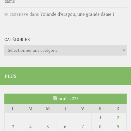
dame !
cazenave
dans
Yolande d’Aragon, une grande dame !
CATÉGORIES
Catégories
PLUS
août 2026
L
M
M
J
V
S
D
1
2
3
4
5
6
7
8
9