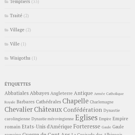
Templiers
(33)
Traité
(2)
Village
(2)
Ville
(1)
Wisigoths
(1)
ÉTIQUETTES
Abbayes
Antique
Abbatiales
Angleterre
Armée Catholique
Chapelle
Barbares
Cathédrales
Charlemagne
Royale
Châteaux
Chevalier
Confédération
Dynastie
Eglises
Empire
carolingienne
Dynastie mérovingienne
Empire
Forteresse
romain
Etats-Unis d'Amérique
Gaule
Gaule
Guerre de Cent Ans
romaine
La Croisade des Albigeois