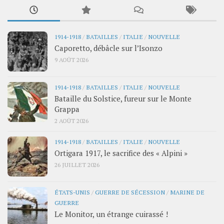
1914-1918
/
BATAILLES
/
ITALIE
/
NOUVELLE
Caporetto, débâcle sur l’Isonzo
9 AOÛT 2026
1914-1918
/
BATAILLES
/
ITALIE
/
NOUVELLE
Bataille du Solstice, fureur sur le Monte
Grappa
2 AOÛT 2026
1914-1918
/
BATAILLES
/
ITALIE
/
NOUVELLE
Ortigara 1917, le sacrifice des « Alpini »
26 JUILLET 2026
ÉTATS-UNIS
/
GUERRE DE SÉCESSION
/
MARINE DE
GUERRE
Le Monitor, un étrange cuirassé !