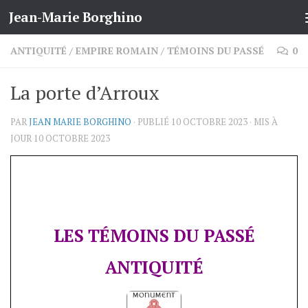
Jean-Marie Borghino
Skip to content
ANTIQUITÉ
/
EMPIRE ROMAIN
/
TÉMOINS DU PASSÉ
0
La porte d’Arroux
PAR
JEAN MARIE BORGHINO
· PUBLIÉ
10 OCTOBRE 2023
· MIS À
JOUR
10 OCTOBRE 2023
LES TÉMOINS DU PASSÉ
ANTIQUITÉ