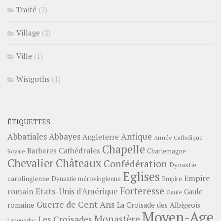
Traité
(2)
Village
(2)
Ville
(1)
Wisigoths
(1)
ÉTIQUETTES
Abbayes
Antique
Abbatiales
Angleterre
Armée Catholique
Chapelle
Barbares
Cathédrales
Charlemagne
Royale
Châteaux
Chevalier
Confédération
Dynastie
Eglises
Empire
carolingienne
Dynastie mérovingienne
Empire
Forteresse
romain
Etats-Unis d'Amérique
Gaule
Gaule
Guerre de Cent Ans
romaine
La Croisade des Albigeois
Moyen-Age
Monastère
Les Croisades
Languedoc