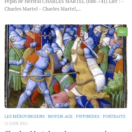
Pépin de Herstal CHARLES MARTEL (688-741) Lire : –
Charles Martel – Charles Martel,...
1
LES MÉROVINGIENS
/
MOYEN-AGE
/
PIPPINIDES
/
PORTRAITS
21 JUIN 2021