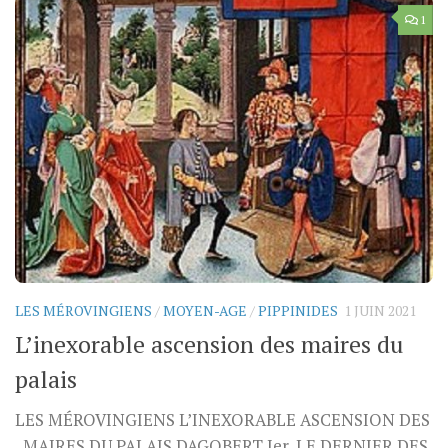
1
LES MÉROVINGIENS
/
MOYEN-AGE
/
PIPPINIDES
1 JUIN 2021
L’inexorable ascension des maires du
palais
LES MÉROVINGIENS L’INEXORABLE ASCENSION DES
MAIRES DU PALAIS DAGOBERT Ier, LE DERNIER DES