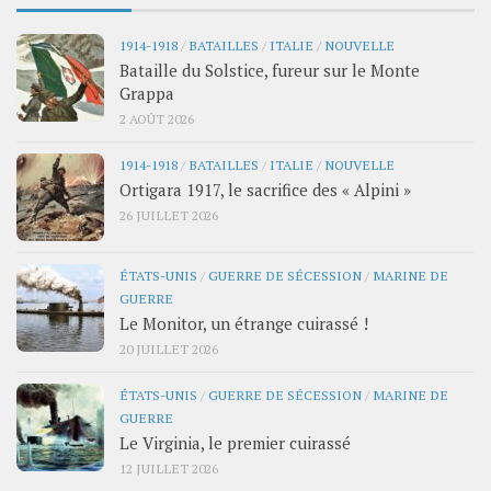
1914-1918
/
BATAILLES
/
ITALIE
/
NOUVELLE
Bataille du Solstice, fureur sur le Monte
Grappa
2 AOÛT 2026
1914-1918
/
BATAILLES
/
ITALIE
/
NOUVELLE
Ortigara 1917, le sacrifice des « Alpini »
26 JUILLET 2026
ÉTATS-UNIS
/
GUERRE DE SÉCESSION
/
MARINE DE
GUERRE
Le Monitor, un étrange cuirassé !
20 JUILLET 2026
ÉTATS-UNIS
/
GUERRE DE SÉCESSION
/
MARINE DE
GUERRE
Le Virginia, le premier cuirassé
12 JUILLET 2026