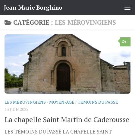
Jean-Marie Borghino
Skip to content
CATÉGORIE :
LES MÉROVINGIENS
0
LES MÉROVINGIENS
/
MOYEN-AGE
/
TÉMOINS DU PASSÉ
13 JUIN 2025
La chapelle Saint Martin de Caderousse
LES TÉMOINS DU PASSÉ LA CHAPELLE SAINT