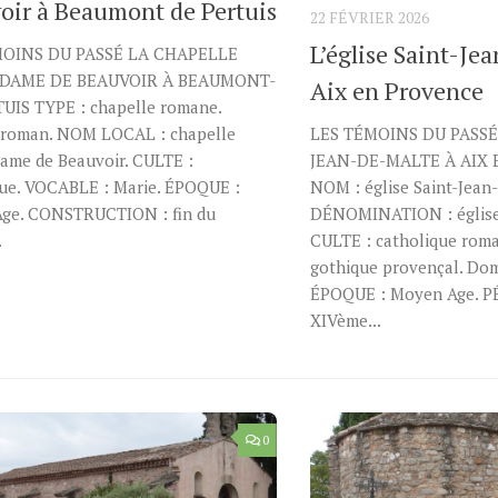
oir à Beaumont de Pertuis
22 FÉVRIER 2026
L’église Saint-Je
MOINS DU PASSÉ LA CHAPELLE
DAME DE BEAUVOIR À BEAUMONT-
Aix en Provence
UIS TYPE : chapelle romane.
 roman. NOM LOCAL : chapelle
LES TÉMOINS DU PASSÉ 
ame de Beauvoir. CULTE :
JEAN-DE-MALTE À AIX
que. VOCABLE : Marie. ÉPOQUE :
NOM : église Saint-Jean
ge. CONSTRUCTION : fin du
DÉNOMINATION : église 
.
CULTE : catholique roma
gothique provençal. Do
ÉPOQUE : Moyen Age. PÉ
XIVème...
0