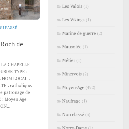
Les Valois
(1)
Les Vikings
(1)
DU PASSÉ
Marine de guerre
(2)
t-Roch de
Mausolée
(1)
Métier
(1)
É LA CHAPELLE
UBIER TYPE :
Minervois
(2)
n. NOM LOCAL :
TE : catholique.
Moyen-Age
(492)
le patronage de
 : Moyen Âge.
Naufrage
(1)
ON...
Non classé
(3)
Notre-Dame
(1)