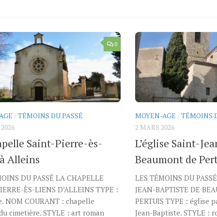
0
AGE
/
TÉMOINS DU PASSÉ
MOYEN-AGE
/
TÉMOINS 
 2026
2 MARS 2026
pelle Saint-Pierre-ès-
L’église Saint-Je
à Alleins
Beaumont de Pert
MOINS DU PASSÉ LA CHAPELLE
LES TÉMOINS DU PASSÉ 
IERRE-ÈS-LIENS D’ALLEINS TYPE :
JEAN-BAPTISTE DE BE
e. NOM COURANT : chapelle
PERTUIS TYPE : église pa
u cimetière. STYLE : art roman
Jean-Baptiste. STYLE :