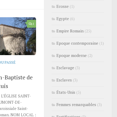
Ecosse
(1)
Egypte
(6)
1
Empire Romain
(25)
Epoque contemporaine
(1)
Epoque moderne
(2)
DU PASSÉ
Esclavage
(3)
an-Baptiste de
Esclaves
(3)
uis
États-Unis
(5)
L’ÉGLISE SAINT-
AUMONT-DE-
Femmes remarquables
(3)
roissiale Saint-
 roman. NOM LOCAL :
Fortifications
(3)