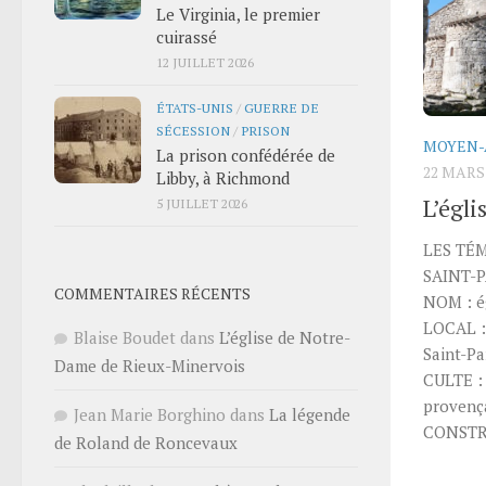
Le Virginia, le premier
cuirassé
12 JUILLET 2026
ÉTATS-UNIS
/
GUERRE DE
SÉCESSION
/
PRISON
MOYEN-
La prison confédérée de
22 MARS
Libby, à Richmond
L’égli
5 JUILLET 2026
LES TÉM
SAINT-
COMMENTAIRES RÉCENTS
NOM : é
LOCAL : 
Blaise Boudet
dans
L’église de Notre-
Saint-P
Dame de Rieux-Minervois
CULTE : 
provenç
Jean Marie Borghino
dans
La légende
CONSTRU
de Roland de Roncevaux