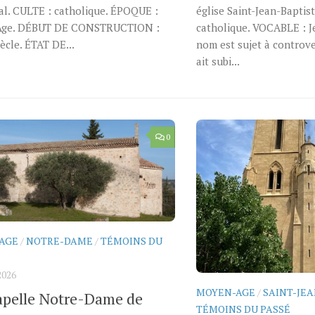
al. CULTE : catholique. ÉPOQUE :
église Saint-Jean-Baptis
Âge. DÉBUT DE CONSTRUCTION :
catholique. VOCABLE : J
ècle. ÉTAT DE...
nom est sujet à controver
ait subi...
0
AGE
/
NOTRE-DAME
/
TÉMOINS DU
2026
MOYEN-AGE
/
SAINT-JE
apelle Notre-Dame de
TÉMOINS DU PASSÉ