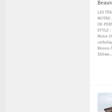
Beauv
LES TÉ
NOTRE-
DE-PERT
STYLE :
Notre-D
catholi
Moyen Â
XIIème..