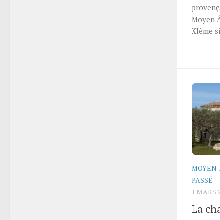
provenç
Moyen 
XIème si
MOYEN-
PASSÉ
1 MARS 
La ch