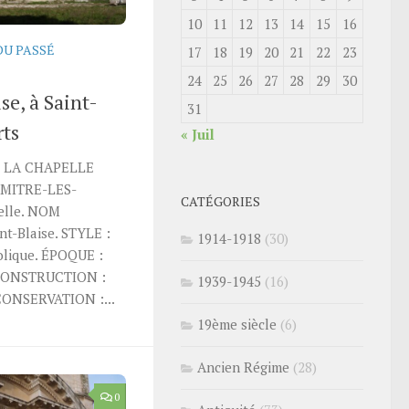
10
11
12
13
14
15
16
DU PASSÉ
17
18
19
20
21
22
23
24
25
26
27
28
29
30
ise, à Saint-
31
ts
« Juil
É LA CHAPELLE
-MITRE-LES-
CATÉGORIES
elle. NOM
t-Blaise. STYLE :
1914-1918
(30)
olique. ÉPOQUE :
CONSTRUCTION :
1939-1945
(16)
 CONSERVATION :...
19ème siècle
(6)
Ancien Régime
(28)
0