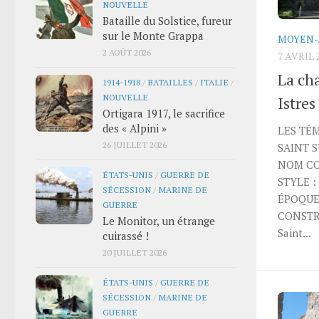
NOUVELLE
Bataille du Solstice, fureur
sur le Monte Grappa
MOYEN-
2 AOÛT 2026
7 AVRIL 
La cha
1914-1918
/
BATAILLES
/
ITALIE
/
NOUVELLE
Istres
Ortigara 1917, le sacrifice
des « Alpini »
LES TÉ
26 JUILLET 2026
SAINT S
NOM COU
ÉTATS-UNIS
/
GUERRE DE
STYLE : 
SÉCESSION
/
MARINE DE
ÉPOQUE 
GUERRE
CONSTRU
Le Monitor, un étrange
Saint...
cuirassé !
20 JUILLET 2026
ÉTATS-UNIS
/
GUERRE DE
SÉCESSION
/
MARINE DE
GUERRE