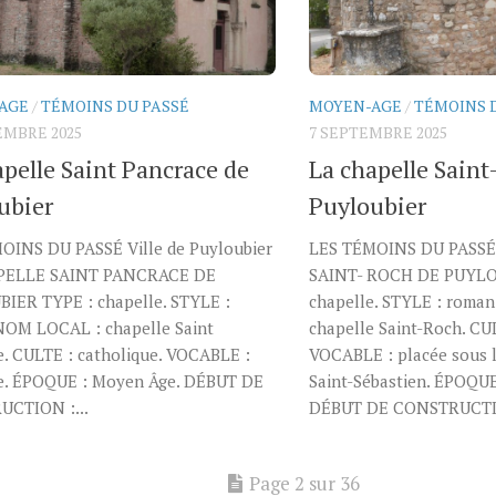
AGE
/
TÉMOINS DU PASSÉ
MOYEN-AGE
/
TÉMOINS 
EMBRE 2025
7 SEPTEMBRE 2025
apelle Saint Pancrace de
La chapelle Sain
ubier
Puyloubier
OINS DU PASSÉ Ville de Puyloubier
LES TÉMOINS DU PASS
PELLE SAINT PANCRACE DE
SAINT- ROCH DE PUYLO
IER TYPE : chapelle. STYLE :
chapelle. STYLE : roma
NOM LOCAL : chapelle Saint
chapelle Saint-Roch. CUL
e. CULTE : catholique. VOCABLE :
VOCABLE : placée sous 
e. ÉPOQUE : Moyen Âge. DÉBUT DE
Saint-Sébastien. ÉPOQUE
CTION :...
DÉBUT DE CONSTRUCTI
Page 2 sur 36