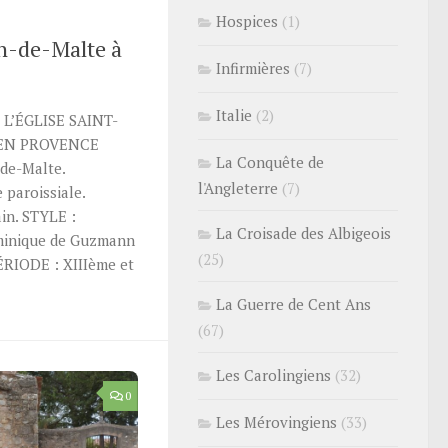
Hospices
(1)
an-de-Malte à
Infirmières
(7)
Italie
(2)
L’ÉGLISE SAINT-
 EN PROVENCE
La Conquête de
-de-Malte.
l'Angleterre
(7)
paroissiale.
in. STYLE :
La Croisade des Albigeois
minique de Guzmann
(25)
RIODE : XIIIème et
La Guerre de Cent Ans
(67)
Les Carolingiens
(32)
0
Les Mérovingiens
(33)