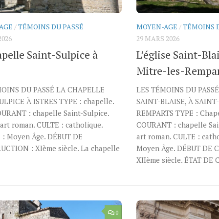
AGE
/
TÉMOINS DU PASSÉ
MOYEN-AGE
/
TÉMOINS 
2026
29 MARS 2026
pelle Saint-Sulpice à
L’église Saint-Bla
Mitre-les-Rempar
MOINS DU PASSÉ LA CHAPELLE
LES TÉMOINS DU PASS
ULPICE À ISTRES TYPE : chapelle.
SAINT-BLAISE, À SAINT
RANT : chapelle Saint-Sulpice.
REMPARTS TYPE : Chap
art roman. CULTE : catholique.
COURANT : chapelle Sain
: Moyen Âge. DÉBUT DE
art roman. CULTE : cath
CTION : XIème siècle. La chapelle
Moyen Âge. DÉBUT DE 
XIIème siècle. ÉTAT DE
0