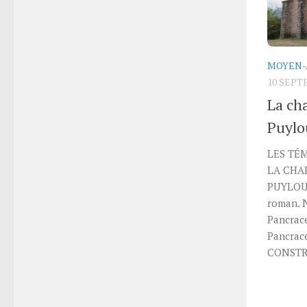
MOYEN-
10 SEPT
La ch
Puylo
LES TÉM
LA CHA
PUYLOUB
roman. 
Pancrac
Pancrac
CONSTRU