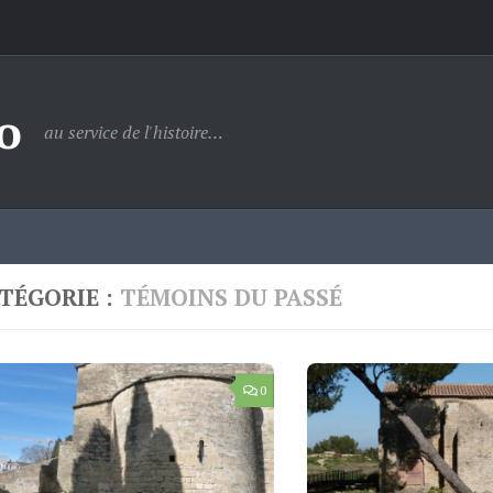
o
au service de l'histoire…
TÉGORIE :
TÉMOINS DU PASSÉ
0