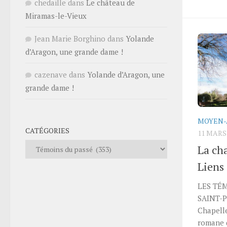
chedaille
dans
Le château de
Miramas-le-Vieux
Jean Marie Borghino
dans
Yolande
d’Aragon, une grande dame !
cazenave
dans
Yolande d’Aragon, une
grande dame !
MOYEN-
CATÉGORIES
11 MARS
Catégories
La cha
Liens 
LES TÉ
SAINT-P
Chapell
romane d