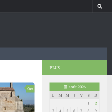
PLUS
août 2026
0
L
M
M
J
V
S
D
1
2
3
4
5
6
7
8
9