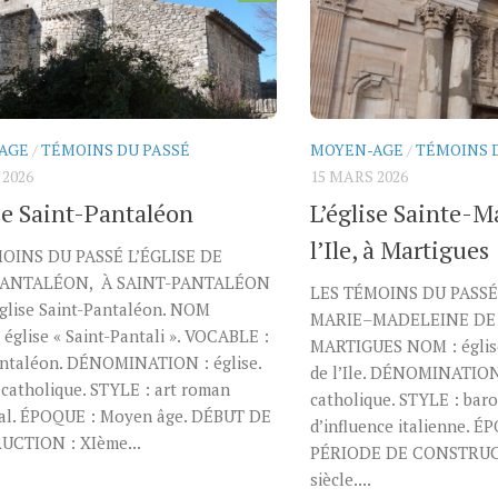
AGE
/
TÉMOINS DU PASSÉ
MOYEN-AGE
/
TÉMOINS 
 2026
15 MARS 2026
se Saint-Pantaléon
L’église Sainte-M
l’Ile, à Martigues
OINS DU PASSÉ L’ÉGLISE DE
PANTALÉON, À SAINT-PANTALÉON
LES TÉMOINS DU PASSÉ
glise Saint-Pantaléon. NOM
MARIE–MADELEINE DE L
église « Saint-Pantali ». VOCABLE :
MARTIGUES NOM : églis
antaléon. DÉNOMINATION : église.
de l’Ile. DÉNOMINATION 
catholique. STYLE : art roman
catholique. STYLE : bar
al. ÉPOQUE : Moyen âge. DÉBUT DE
d’influence italienne. É
CTION : XIème...
PÉRIODE DE CONSTRUC
siècle....