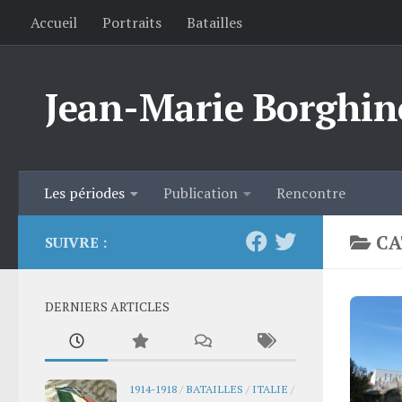
Accueil
Portraits
Batailles
Skip to content
Jean-Marie Borghin
Les périodes
Publication
Rencontre
CA
SUIVRE :
DERNIERS ARTICLES
1914-1918
/
BATAILLES
/
ITALIE
/