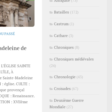
Antiquité
(73)
Batailles
(172)
Castrum
(1)
DU PASSÉ
Cathare
(3)
adeleine de
Chroniques
(8)
Chroniques médiévales
(24)
 L’ÉGLISE SAINTE
’ÎLE, À
Chronologie
(43)
e Sainte-Madeleine
: église. CULTE :
Croisades
(67)
oque provençal
POQUE : Renaissance.
Deuxième Guerre
TION : XVIIème
Mondiale
(27)