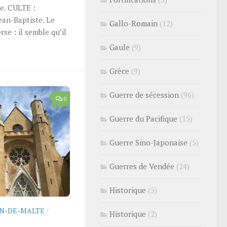
te. CULTE :
ean-Baptiste. Le
Gallo-Romain
(12)
se : il semble qu’il
Gaule
(9)
Grèce
(9)
Guerre de sécession
(96)
0
Guerre du Pacifique
(15)
Guerre Sino-Japonaise
(5)
Guerres de Vendée
(24)
Historique
(5)
AN-DE-MALTE
/
Historique
(2)