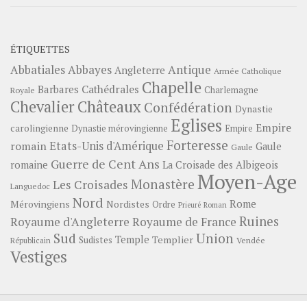
ÉTIQUETTES
Abbayes
Antique
Abbatiales
Angleterre
Armée Catholique
Chapelle
Barbares
Cathédrales
Charlemagne
Royale
Châteaux
Chevalier
Confédération
Dynastie
Eglises
Empire
carolingienne
Dynastie mérovingienne
Empire
Forteresse
romain
Etats-Unis d'Amérique
Gaule
Gaule
Guerre de Cent Ans
romaine
La Croisade des Albigeois
Moyen-Age
Monastère
Les Croisades
Languedoc
Nord
Rome
Mérovingiens
Nordistes
Ordre
Prieuré
Roman
Ruines
Royaume d'Angleterre
Royaume de France
Sud
Union
Temple
Templier
Sudistes
Vendée
Républicain
Vestiges