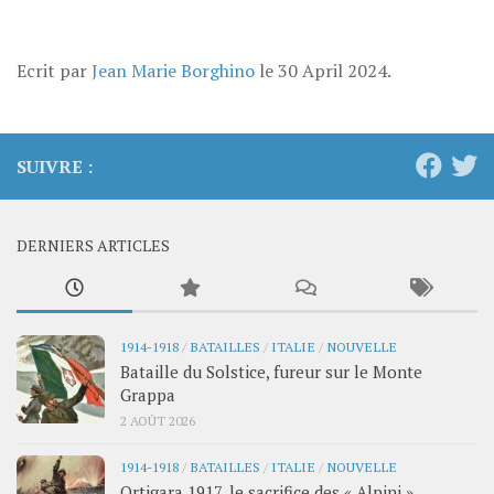
Ecrit par
Jean Marie Borghino
le
30 April 2024
.
SUIVRE :
DERNIERS ARTICLES
1914-1918
/
BATAILLES
/
ITALIE
/
NOUVELLE
Bataille du Solstice, fureur sur le Monte
Grappa
2 AOÛT 2026
1914-1918
/
BATAILLES
/
ITALIE
/
NOUVELLE
Ortigara 1917, le sacrifice des « Alpini »