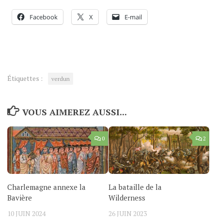
Facebook
X
E-mail
Étiquettes :
verdun
VOUS AIMEREZ AUSSI...
0
2
Charlemagne annexe la
La bataille de la
Bavière
Wilderness
10 JUIN 2024
26 JUIN 2023