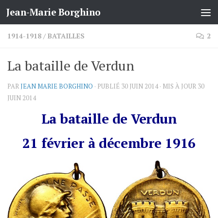
Jean-Marie Borghino
Skip to content
1914-1918
/
BATAILLES
2
La bataille de Verdun
PAR
JEAN MARIE BORGHINO
· PUBLIÉ
30 JUIN 2014
· MIS À JOUR
30
JUIN 2014
La bataille de Verdun
21 février à décembre 1916