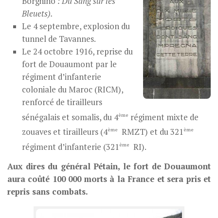
Borghino
: Du Sang sur les
Bleuets).
Le 4 septembre, explosion du
tunnel de Tavannes.
Le 24 octobre 1916, reprise du
fort de Douaumont par le
régiment d’infanterie
coloniale du Maroc (RICM),
renforcé de tirailleurs
ème
sénégalais et somalis, du 4
régiment mixte de
ème
ème
zouaves et tirailleurs (4
RMZT) et du 321
ème
régiment d’infanterie (321
RI).
Aux dires du général Pétain, le fort de Douaumont
aura coûté 100 000 morts à la France et sera pris et
repris sans combats.