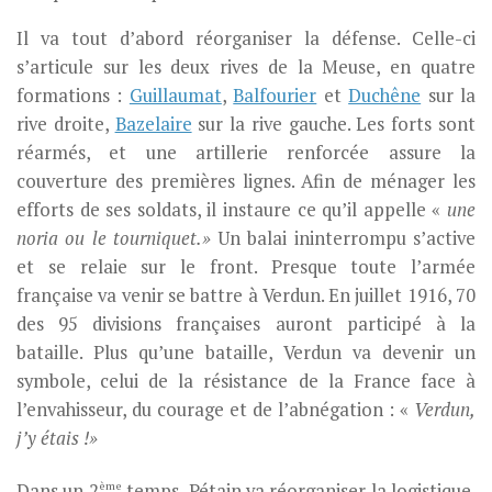
Il va tout d’abord réorganiser la défense. Celle-ci
s’articule sur les deux rives de la Meuse, en quatre
formations :
Guillaumat
,
Balfourier
et
Duchêne
sur la
rive droite,
Bazelaire
sur la rive gauche. Les forts sont
réarmés, et une artillerie renforcée assure la
couverture des premières lignes. Afin de ménager les
efforts de ses soldats, il instaure ce qu’il appelle «
une
noria ou le tourniquet.»
Un balai ininterrompu s’active
et se relaie sur le front. Presque toute l’armée
française va venir se battre à Verdun. En juillet 1916, 70
des 95 divisions françaises auront participé à la
bataille. Plus qu’une bataille, Verdun va devenir un
symbole, celui de la résistance de la France face à
l’envahisseur, du courage et de l’abnégation : «
Verdun,
j’y étais !»
ème
Dans un 2
temps, Pétain va réorganiser la logistique.