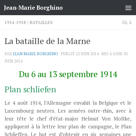
Jean-Marie Borghino
Skip to content
1914-1918
/
BATAILLES
2
La bataille de la Marne
PAR
JEAN MARIE BORGHINO
· PUBLIÉ
22 JUIN 2014
· MIS À JOUR
30
JUIN 2014
Du 6 au 13 septembre 1914
Plan schliefen
Le 4 août 1914, l’Allemagne envahit la Belgique et le
Luxembourg neutres. Les armées outre-rhin, avec à
leur tête le chef d’état-major Helmut Von Moltke,
appliquent à la lettre leur plan de campagne, le Plan
Schlieffen. Le but est d’obtenir en six semaines une