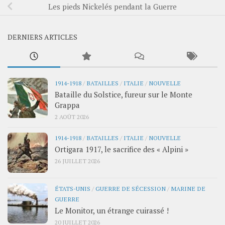
Les pieds Nickelés pendant la Guerre
DERNIERS ARTICLES
1914-1918
/
BATAILLES
/
ITALIE
/
NOUVELLE
Bataille du Solstice, fureur sur le Monte
Grappa
2 AOÛT 2026
1914-1918
/
BATAILLES
/
ITALIE
/
NOUVELLE
Ortigara 1917, le sacrifice des « Alpini »
26 JUILLET 2026
ÉTATS-UNIS
/
GUERRE DE SÉCESSION
/
MARINE DE
GUERRE
Le Monitor, un étrange cuirassé !
20 JUILLET 2026