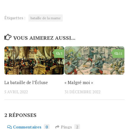
Étiquettes :
bataille de la marne
VOUS AIMEREZ AUSSI...
3
11
La bataille de l’Écluse
« Malgré moi »
5 AVRIL 2022
31 DÉCEMBRE 2022
2 RÉPONSES
Commentaires
0
Pings
2