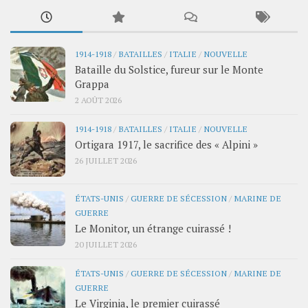
1914-1918
/
BATAILLES
/
ITALIE
/
NOUVELLE
Bataille du Solstice, fureur sur le Monte
Grappa
2 AOÛT 2026
1914-1918
/
BATAILLES
/
ITALIE
/
NOUVELLE
Ortigara 1917, le sacrifice des « Alpini »
26 JUILLET 2026
ÉTATS-UNIS
/
GUERRE DE SÉCESSION
/
MARINE DE
GUERRE
Le Monitor, un étrange cuirassé !
20 JUILLET 2026
ÉTATS-UNIS
/
GUERRE DE SÉCESSION
/
MARINE DE
GUERRE
Le Virginia, le premier cuirassé