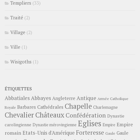
Templiers
(33)
Traité
(2)
Village
(2)
Ville
(1)
Wisigoths
(1)
ÉTIQUETTES
Abbayes
Antique
Abbatiales
Angleterre
Armée Catholique
Chapelle
Barbares
Cathédrales
Charlemagne
Royale
Châteaux
Chevalier
Confédération
Dynastie
Eglises
Empire
carolingienne
Dynastie mérovingienne
Empire
Forteresse
romain
Etats-Unis d'Amérique
Gaule
Gaule