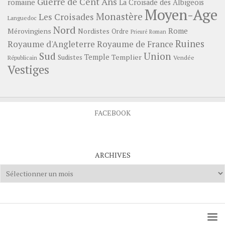
Guerre de Cent Ans
romaine
La Croisade des Albigeois
Moyen-Age
Monastère
Les Croisades
Languedoc
Nord
Rome
Mérovingiens
Nordistes
Ordre
Prieuré
Roman
Ruines
Royaume d'Angleterre
Royaume de France
Sud
Union
Temple
Templier
Sudistes
Vendée
Républicain
Vestiges
FACEBOOK
ARCHIVES
Archives