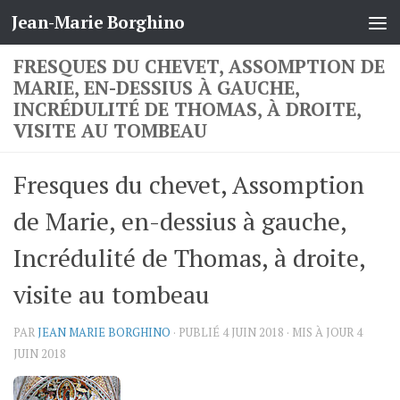
Jean-Marie Borghino
Skip to content
FRESQUES DU CHEVET, ASSOMPTION DE
MARIE, EN-DESSIUS À GAUCHE,
INCRÉDULITÉ DE THOMAS, À DROITE,
VISITE AU TOMBEAU
Fresques du chevet, Assomption
de Marie, en-dessius à gauche,
Incrédulité de Thomas, à droite,
visite au tombeau
PAR
JEAN MARIE BORGHINO
· PUBLIÉ
4 JUIN 2018
· MIS À JOUR
4
JUIN 2018