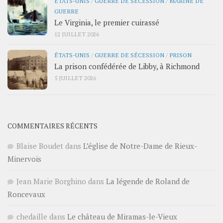
ÉTATS-UNIS
/
GUERRE DE SÉCESSION
/
MARINE DE
GUERRE
Le Virginia, le premier cuirassé
12 JUILLET 2026
ÉTATS-UNIS
/
GUERRE DE SÉCESSION
/
PRISON
La prison confédérée de Libby, à Richmond
5 JUILLET 2026
COMMENTAIRES RÉCENTS
Blaise Boudet
dans
L’église de Notre-Dame de Rieux-
Minervois
Jean Marie Borghino
dans
La légende de Roland de
Roncevaux
chedaille
dans
Le château de Miramas-le-Vieux