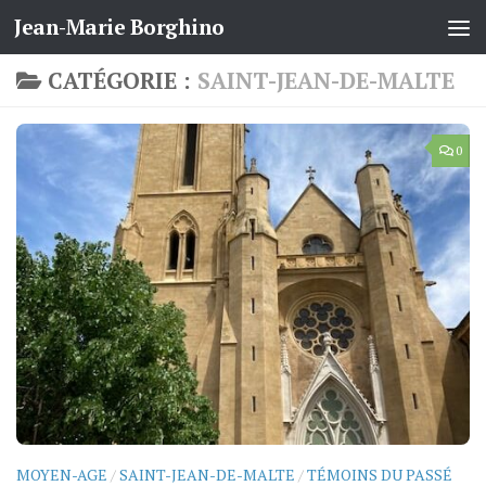
Jean-Marie Borghino
Skip to content
CATÉGORIE :
SAINT-JEAN-DE-MALTE
0
MOYEN-AGE
/
SAINT-JEAN-DE-MALTE
/
TÉMOINS DU PASSÉ