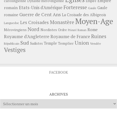
Empire
carolingienne
Dynastie mérovingienne
Empire
Forteresse
romain
Etats-Unis d'Amérique
Gaule
Gaule
Guerre de Cent Ans
romaine
La Croisade des Albigeois
Moyen-Age
Monastère
Les Croisades
Languedoc
Nord
Rome
Mérovingiens
Nordistes
Ordre
Prieuré
Roman
Ruines
Royaume d'Angleterre
Royaume de France
Sud
Union
Temple
Templier
Sudistes
Vendée
Républicain
Vestiges
FACEBOOK
ARCHIVES
Archives