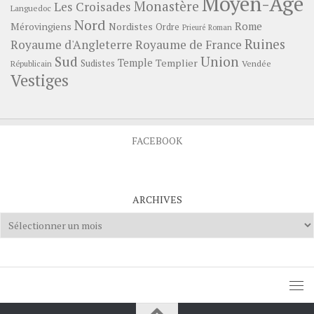
Moyen-Age
Monastère
Les Croisades
Languedoc
Nord
Rome
Mérovingiens
Nordistes
Ordre
Prieuré
Roman
Ruines
Royaume d'Angleterre
Royaume de France
Sud
Union
Temple
Templier
Sudistes
Vendée
Républicain
Vestiges
FACEBOOK
ARCHIVES
Archives