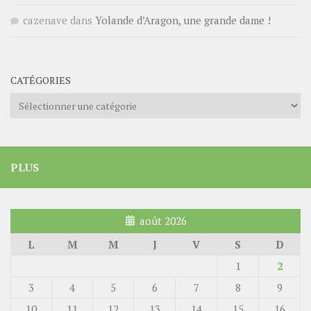
cazenave
dans
Yolande d’Aragon, une grande dame !
CATÉGORIES
Catégories
PLUS
août 2026
L
M
M
J
V
S
D
1
2
3
4
5
6
7
8
9
10
11
12
13
14
15
16