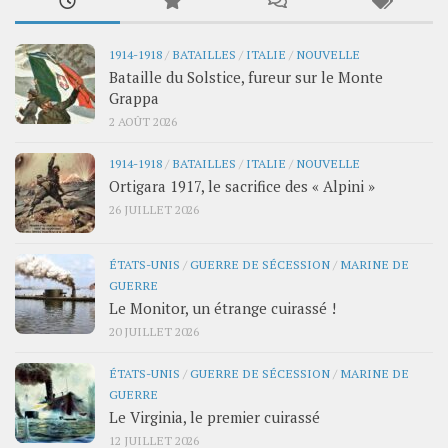
1914-1918
/
BATAILLES
/
ITALIE
/
NOUVELLE
Bataille du Solstice, fureur sur le Monte
Grappa
2 AOÛT 2026
1914-1918
/
BATAILLES
/
ITALIE
/
NOUVELLE
Ortigara 1917, le sacrifice des « Alpini »
26 JUILLET 2026
ÉTATS-UNIS
/
GUERRE DE SÉCESSION
/
MARINE DE
GUERRE
Le Monitor, un étrange cuirassé !
20 JUILLET 2026
ÉTATS-UNIS
/
GUERRE DE SÉCESSION
/
MARINE DE
GUERRE
Le Virginia, le premier cuirassé
12 JUILLET 2026