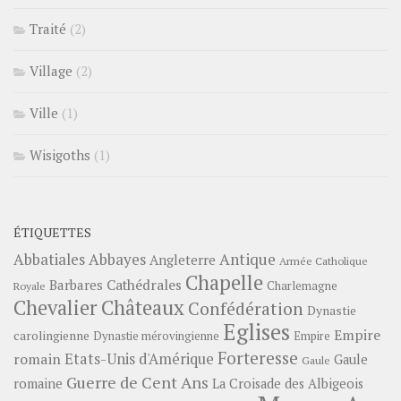
Traité
(2)
Village
(2)
Ville
(1)
Wisigoths
(1)
ÉTIQUETTES
Abbayes
Antique
Abbatiales
Angleterre
Armée Catholique
Chapelle
Barbares
Cathédrales
Charlemagne
Royale
Châteaux
Chevalier
Confédération
Dynastie
Eglises
Empire
carolingienne
Dynastie mérovingienne
Empire
Forteresse
romain
Etats-Unis d'Amérique
Gaule
Gaule
Guerre de Cent Ans
romaine
La Croisade des Albigeois