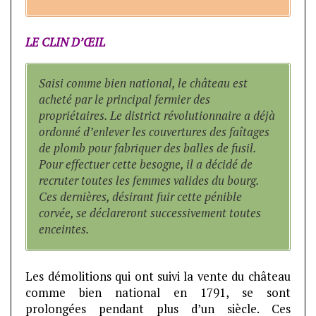
LE CLIN D’ŒIL
Saisi comme bien national, le château est
acheté par le principal fermier des
propriétaires. Le district révolutionnaire a déjà
ordonné d’enlever les couvertures des faîtages
de plomb pour fabriquer des balles de fusil.
Pour effectuer cette besogne, il a décidé de
recruter toutes les femmes valides du bourg.
Ces dernières, désirant fuir cette pénible
corvée, se déclareront successivement toutes
enceintes.
Les démolitions qui ont suivi la vente du château
comme bien national en 1791, se sont
prolongées pendant plus d’un siècle. Ces