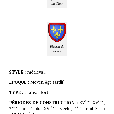
du Cher
Blason du
Berry
STYLE :
médiéval.
ÉPOQUE :
Moyen Âge tardif.
TYPE :
château fort.
ème
ème
PÉRIODES DE CONSTRUCTION :
XV
, XV
,
ème
ème
ère
2
moitié du XVI
siècle, 1
moitié du
ème