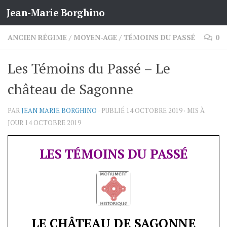
Jean-Marie Borghino
Skip to content
ANCIEN RÉGIME
/
MOYEN-AGE
/
TÉMOINS DU PASSÉ
0
Les Témoins du Passé – Le
château de Sagonne
PAR
JEAN MARIE BORGHINO
· PUBLIÉ
14 OCTOBRE 2019
· MIS À
JOUR
14 OCTOBRE 2019
LES TÉMOINS DU PASSÉ
LE CHÂTEAU DE SAGONNE