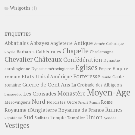
Wisigoths
(1)
ÉTIQUETTES
Abbayes
Antique
Abbatiales
Angleterre
Armée Catholique
Chapelle
Barbares
Cathédrales
Charlemagne
Royale
Châteaux
Chevalier
Confédération
Dynastie
Eglises
Empire
carolingienne
Dynastie mérovingienne
Empire
Forteresse
romain
Etats-Unis d'Amérique
Gaule
Gaule
Guerre de Cent Ans
romaine
La Croisade des Albigeois
Moyen-Age
Monastère
Les Croisades
Languedoc
Nord
Rome
Mérovingiens
Nordistes
Ordre
Prieuré
Roman
Ruines
Royaume d'Angleterre
Royaume de France
Sud
Union
Temple
Templier
Sudistes
Vendée
Républicain
Vestiges