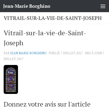
Jean-Marie Borghino
Skip to content
VITRAIL-SUR-LA-VIE-DE-SAINT-JOSEPH
Vitrail-sur-la-vie-de-Saint-
Joseph
PAR
JEAN MARIE BORGHINO
· PUBLIÉ
7 JUILLET 2017
· MIS À JOUR
7
JUILLET 2017
Donnez votre avis sur l'article