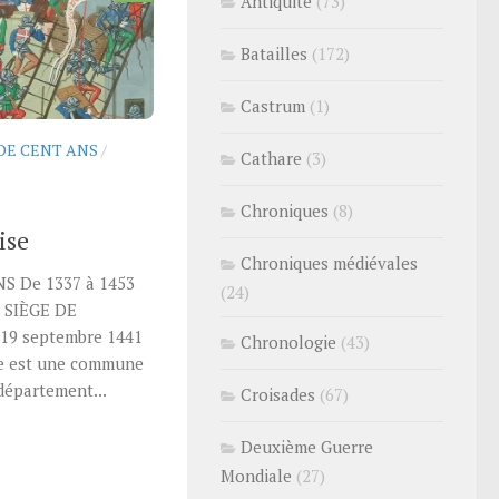
Antiquité
(73)
Batailles
(172)
Castrum
(1)
DE CENT ANS
/
Cathare
(3)
Chroniques
(8)
ise
Chroniques médiévales
S De 1337 à 1453
(24)
 SIÈGE DE
 19 septembre 1441
Chronologie
(43)
e est une commune
 département...
Croisades
(67)
Deuxième Guerre
Mondiale
(27)