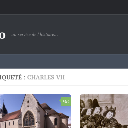
o
au service de l'histoire…
IQUETÉ :
CHARLES VII
0