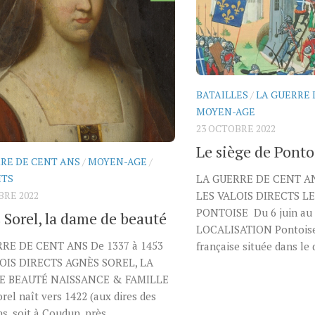
BATAILLES
/
LA GUERRE 
MOYEN-AGE
23 OCTOBRE 2022
Le siège de Ponto
RE DE CENT ANS
/
MOYEN-AGE
/
ITS
LA GUERRE DE CENT AN
BRE 2022
LES VALOIS DIRECTS LE
PONTOISE Du 6 juin au
 Sorel, la dame de beauté
LOCALISATION Pontois
RE DE CENT ANS De 1337 à 1453
française située dans le
OIS DIRECTS AGNÈS SOREL, LA
E BEAUTÉ NAISSANCE & FAMILLE
rel naît vers 1422 (aux dires des
ns, soit à Coudun, près...