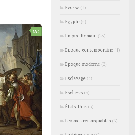
Ecosse
(1)
Egypte
(6)
0
Empire Romain
(25)
Epoque contemporaine
(1)
Epoque moderne
(2)
Esclavage
(3)
Esclaves
(3)
États-Unis
(5)
Femmes remarquables
(3)
Fortifications
(3)