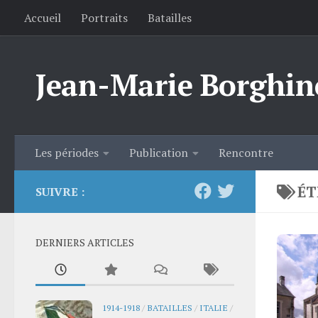
Accueil
Portraits
Batailles
Skip to content
Jean-Marie Borghin
Les périodes
Publication
Rencontre
ÉT
SUIVRE :
DERNIERS ARTICLES
1914-1918
/
BATAILLES
/
ITALIE
/