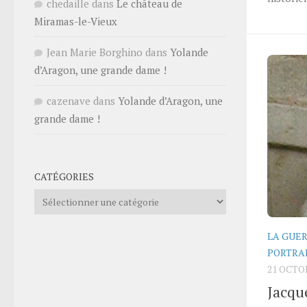
chedaille
dans
Le château de
Miramas-le-Vieux
Jean Marie Borghino
dans
Yolande
d’Aragon, une grande dame !
cazenave
dans
Yolande d’Aragon, une
grande dame !
CATÉGORIES
Catégories
LA GUER
PORTRA
21 OCTO
Jacqu