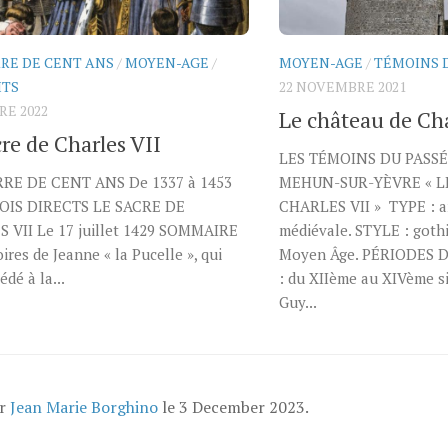
RE DE CENT ANS
/
MOYEN-AGE
/
MOYEN-AGE
/
TÉMOINS 
ITS
22 NOVEMBRE 2021
RE 2022
Le château de Cha
re de Charles VII
LES TÉMOINS DU PASSÉ
RE DE CENT ANS De 1337 à 1453
MEHUN-SUR-YÈVRE « L
OIS DIRECTS LE SACRE DE
CHARLES VII » TYPE : a
 VII Le 17 juillet 1429 SOMMAIRE
médiévale. STYLE : goth
oires de Jeanne « la Pucelle », qui
Moyen Âge. PÉRIODES
édé à la...
: du XIIème au XIVème s
Guy...
ar
Jean Marie Borghino
le
3 December 2023
.