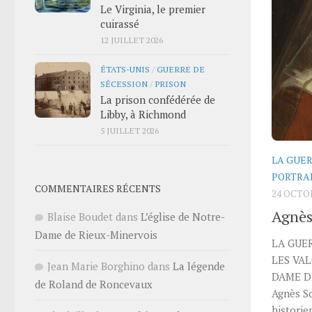
Le Virginia, le premier
cuirassé
12 JUILLET 2026
ÉTATS-UNIS
/
GUERRE DE
SÉCESSION
/
PRISON
La prison confédérée de
Libby, à Richmond
5 JUILLET 2026
LA GUER
PORTRA
COMMENTAIRES RÉCENTS
24 OCTO
Agnès
Blaise Boudet
dans
L’église de Notre-
Dame de Rieux-Minervois
LA GUER
LES VAL
Jean Marie Borghino
dans
La légende
DAME D
de Roland de Roncevaux
Agnès So
historie