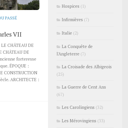
Hospices
(1)
DU PASSÉ
Infirmières
(7)
Italie
(2)
rles VII
 LE CHÂTEAU DE
La Conquête de
E CHÂTEAU DE
l'Angleterre
(7)
ncienne forteresse
ique. ÉPOQUE :
La Croisade des Albigeois
 DE CONSTRUCTION
(25)
iècle. ARCHITECTE :
La Guerre de Cent Ans
(67)
Les Carolingiens
(32)
Les Mérovingiens
(33)