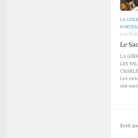
LA GUER
PORTRA
6 OCTOB
Le Sac
LA GUER
LES VAL
CHARLES
Les vict
ont succ
Ecrit p