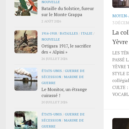
NOUVELLE
Bataille du Solstice, fureur
sur le Monte Grappa
MOYEN-
2 AOÛT 2026
3 DÉCEM
La co
1914-1918
/
BATAILLES
/
ITALIE
/
NOUVELLE
Yèvre
Ortigara 1917, le sacrifice
des « Alpini »
LES TÉ
26 JUILLET 2026
PASSÉ 
YÈVRE TY
ÉTATS-UNIS
/
GUERRE DE
STYLE 
SÉCESSION
/
MARINE DE
collégi
GUERRE
CULTE :
Le Monitor, un étrange
VOCABLE
cuirassé !
20 JUILLET 2026
ÉTATS-UNIS
/
GUERRE DE
SÉCESSION
/
MARINE DE
GUERRE