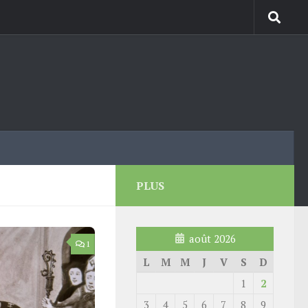
PLUS
août 2026
1
L
M
M
J
V
S
D
1
2
3
4
5
6
7
8
9