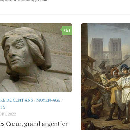
1
RE DE CENT ANS
/
MOYEN-AGE
/
ITS
BRE 2022
es Cœur, grand argentier