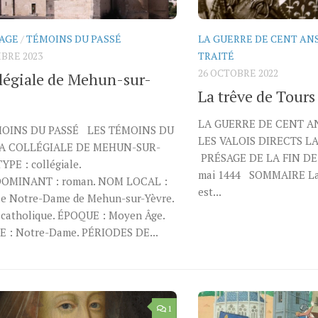
AGE
/
TÉMOINS DU PASSÉ
LA GUERRE DE CENT AN
BRE 2023
TRAITÉ
26 OCTOBRE 2022
llégiale de Mehun-sur-
La trêve de Tours
LA GUERRE DE CENT AN
MOINS DU PASSÉ LES TÉMOINS DU
LES VALOIS DIRECTS L
LA COLLÉGIALE DE MEHUN-SUR-
PRÉSAGE DE LA FIN DE
PE : collégiale.
mai 1444 SOMMAIRE La 
DOMINANT : roman. NOM LOCAL :
est...
ale Notre-Dame de Mehun-sur-Yèvre.
 catholique. ÉPOQUE : Moyen Âge.
 : Notre-Dame. PÉRIODES DE...
1