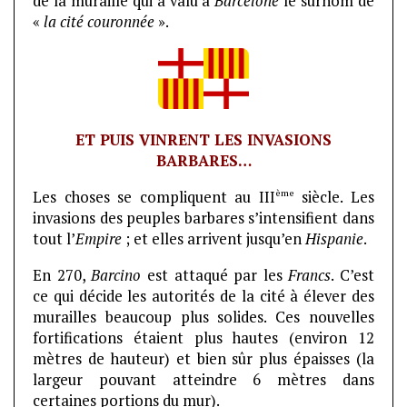
de la muraille qui a valu à
Barcelone
le surnom de
«
la cité couronnée
».
ET PUIS VINRENT LES INVASIONS
BARBARES…
ème
Les choses se compliquent au III
siècle. Les
invasions des peuples barbares s’intensifient dans
tout l’
Empire
; et elles arrivent jusqu’en
Hispanie
.
En 270,
Barcino
est attaqué par les
Francs
. C’est
ce qui décide les autorités de la cité à élever des
murailles beaucoup plus solides. Ces nouvelles
fortifications étaient plus hautes (environ 12
mètres de hauteur) et bien sûr plus épaisses (la
largeur pouvant atteindre 6 mètres dans
certaines portions du mur).