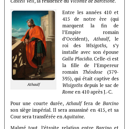
Castell Vell
, la résidence du
Vicomte de Barcelone
.
Entre les années 410 et
415 de notre ère (qui
marquent la fin de
l’Empire romain
d’Occident),
Athaulf
, le
roi des
Wisigoths,
s’y
installe avec son épouse
Galla Placidia
. Celle-ci est
la fille de l’Empereur
romain
Théodose
(379-
395), qui était captive des
Athaulf
Wisigoths
depuis le sac de
Rome
en 410 après J.-C.
Pour une courte durée,
Athaulf
fera de
Barcino
son siège impérial. Il sera assassiné en 415, et sa
Cour sera transférée en
Aquitaine.
Malgré tout, l’étroite relation entre
Barcino
et