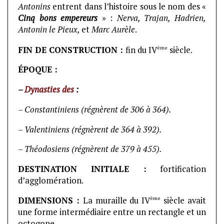
Antonins
entrent dans l’histoire sous le nom des «
Cinq bons empereurs
» :
Nerva, Trajan, Hadrien,
Antonin le Pieux,
et
Marc Aurèle
.
ème
FIN DE CONSTRUCTION :
fin du IV
siècle.
ÉPOQUE :
–
Dynasties des
:
– Constantiniens (régnèrent de 306 à 364).
– Valentiniens (régnèrent de 364 à 392).
– Théodosiens (régnèrent de 379 à 455).
DESTINATION INITIALE :
fortification
d’agglomération.
ème
DIMENSIONS :
La muraille du IV
siècle avait
une forme intermédiaire entre un rectangle et un
octogone.