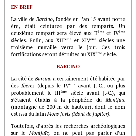
EN BREF
La ville de
Barcino
, fondée en l’an 15 avant notre
ère, était ceinturée par des remparts. Un
ème
ème
deuxième rempart sera élevé aux II
et IV
ème
ème
siècles. Enfin, aux XIII
et XIV
siècles une
troisième muraille verra le jour. Ces trois
ème
fortifications seront détruites au XIX
siècle.
BARCINO
La cité de
Barcino
a certainement été habitée par
ème
des
Ibères
(depuis le IV
avant J.-C., ou plus
ème
probablement le III
siècle avant J.-C.), qui
s’étaient établis à la périphérie du
Montjuïc
(montagne de 200 m de hauteur), dont le nom
est issu du latin
Mons Jovis (Mont de Jupiter).
Toutefois, d’après les recherches archéologiques
sur le
Montjuïc,
on ne peut pas parler d’un