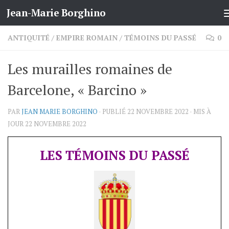
Jean-Marie Borghino
Skip to content
ANTIQUITÉ
/
EMPIRE ROMAIN
/
TÉMOINS DU PASSÉ
0
Les murailles romaines de
Barcelone, « Barcino »
PAR
JEAN MARIE BORGHINO
· PUBLIÉ
22 NOVEMBRE 2022
· MIS À
JOUR
22 NOVEMBRE 2022
LES TÉMOINS DU PASSÉ