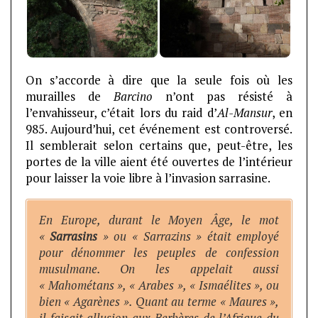
On s’accorde à dire que la seule fois où les
murailles de
Barcino
n’ont pas résisté à
l’envahisseur, c’était lors du raid d’
Al-Mansur
, en
985. Aujourd’hui, cet événement est controversé.
Il semblerait selon certains que, peut-être, les
portes de la ville aient été ouvertes de l’intérieur
pour laisser la voie libre à l’invasion sarrasine.
En Europe, durant le Moyen Âge, le mot
«
Sarrasins
» ou « Sarrazins » était employé
pour dénommer les peuples de confession
musulmane. On les appelait aussi
« Mahométans », « Arabes », « Ismaélites », ou
bien « Agarènes ». Quant au terme « Maures »,
il faisait allusion aux Berbères de l’Afrique du