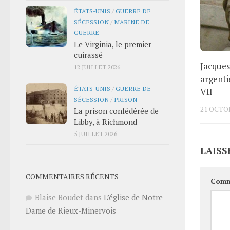
ÉTATS-UNIS
/
GUERRE DE
SÉCESSION
/
MARINE DE
GUERRE
Le Virginia, le premier
cuirassé
Jacques
12 JUILLET 2026
argenti
ÉTATS-UNIS
/
GUERRE DE
VII
SÉCESSION
/
PRISON
21 OCTO
La prison confédérée de
Libby, à Richmond
5 JUILLET 2026
LAISS
COMMENTAIRES RÉCENTS
Comm
Blaise Boudet
dans
L’église de Notre-
Dame de Rieux-Minervois