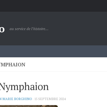
o
au service de l'histoire…
YMPHAION
 Nymphaion
N MARIE BORGHINO
·
15 SEPTEMBRE 2024