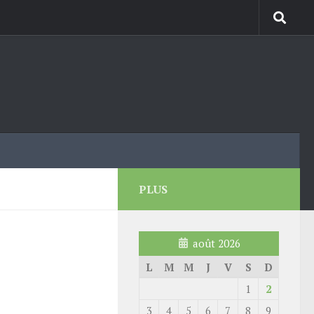
PLUS
août 2026
L
M
M
J
V
S
D
1
2
3
4
5
6
7
8
9