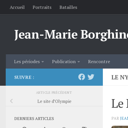
Accueil
Portraits
Batailles
Skip to content
Jean-Marie Borghin
Les périodes
Publication
Rencontre
LE N
SUIVRE :
ARTICLE PRÉCÉDENT
Le
Le site d’Olympie
PAR
JEA
DERNIERS ARTICLES