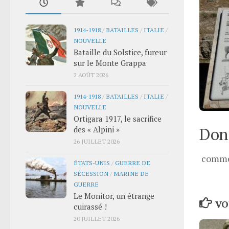
1914-1918
/
BATAILLES
/
ITALIE
/
NOUVELLE
Bataille du Solstice, fureur
sur le Monte Grappa
2 AOÛT 2026
1914-1918
/
BATAILLES
/
ITALIE
/
NOUVELLE
Ortigara 1917, le sacrifice
Donn
des « Alpini »
26 JUILLET 2026
comme
ÉTATS-UNIS
/
GUERRE DE
SÉCESSION
/
MARINE DE
GUERRE
Le Monitor, un étrange
VO
cuirassé !
20 JUILLET 2026