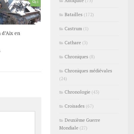
Antiquité
(73)
1
Batailles
(172)
Castrum
(1)
 d’Aix en
Cathare
(3)
6
Chroniques
(8)
Chroniques médiévales
(24)
Chronologie
(43)
Croisades
(67)
Deuxième Guerre
Mondiale
(27)