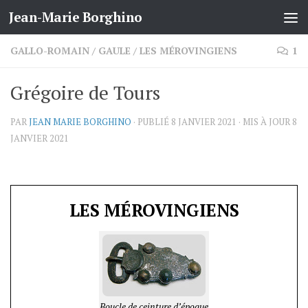
Jean-Marie Borghino
Skip to content
GALLO-ROMAIN
/
GAULE
/
LES MÉROVINGIENS
1
Grégoire de Tours
PAR
JEAN MARIE BORGHINO
· PUBLIÉ
8 JANVIER 2021
· MIS À JOUR
8
JANVIER 2021
LES MÉROVINGIENS
Boucle de ceinture d’époque