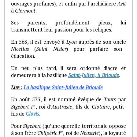
ouvrages profanes), et enfin par l’archidiacre
Avit
à
Clermont
.
Ses parents, profondément pieux, lui
transmettent leur passion pour les reliques.
En 563, il est envoyé à
Lyon
auprès de son oncle
Nicetius
(
Saint Nizier
) pour parfaire son
éducation.
Un peu plus tard, il sera ordonné diacre et
demeurera à la basilique
Saint-Julien
, à
Brioude
.
Lire :
La basilique Saint-Julien de Brioude
En août 573, il est nommé évêque de
Tours
par
er
Sigebert I
, roi d’
Austrasie
, fils de
Clotaire
, petit-
fils de
Clovis
.
Pour
Sigebert
(qu’une querelle territoriale oppose
er
à son frère
Chilpéric I
, roi de
Neustrie
), la loyauté