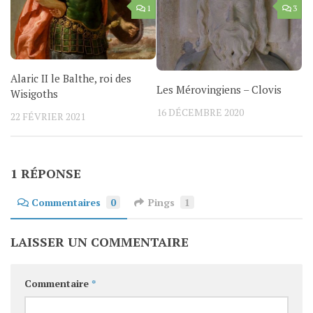
1
3
Alaric II le Balthe, roi des
Les Mérovingiens – Clovis
Wisigoths
16 DÉCEMBRE 2020
22 FÉVRIER 2021
1 RÉPONSE
Commentaires
0
Pings
1
LAISSER UN COMMENTAIRE
Commentaire
*