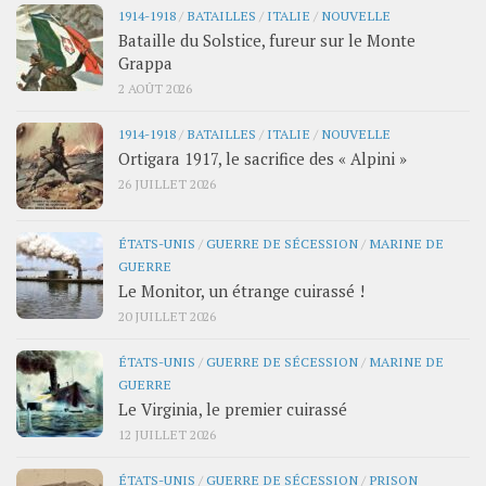
1914-1918
/
BATAILLES
/
ITALIE
/
NOUVELLE
Bataille du Solstice, fureur sur le Monte
Grappa
2 AOÛT 2026
1914-1918
/
BATAILLES
/
ITALIE
/
NOUVELLE
Ortigara 1917, le sacrifice des « Alpini »
26 JUILLET 2026
ÉTATS-UNIS
/
GUERRE DE SÉCESSION
/
MARINE DE
GUERRE
Le Monitor, un étrange cuirassé !
20 JUILLET 2026
ÉTATS-UNIS
/
GUERRE DE SÉCESSION
/
MARINE DE
GUERRE
Le Virginia, le premier cuirassé
12 JUILLET 2026
ÉTATS-UNIS
/
GUERRE DE SÉCESSION
/
PRISON