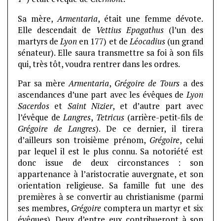
Sa mère,
Armentaria
, était une femme dévote.
Elle descendait de
Vettius Epagathus
(l’un des
martyrs de
Lyon
en 177) et de
Léocadius
(un grand
sénateur). Elle saura transmettre sa foi à son fils
qui, très tôt, voudra rentrer dans les ordres.
Par sa mère
Armentaria
,
Grégoire de Tours
a des
ascendances d’une part avec les évêques de
Lyon
Sacerdos
et
Saint Nizier
, et d’autre part avec
l’évêque de
Langres
,
Tetricus
(arrière-petit-fils de
Grégoire de Langres
). De ce dernier, il tirera
d’ailleurs son troisième prénom,
Grégoire
, celui
par lequel il est le plus connu. Sa notoriété est
donc issue de deux circonstances : son
appartenance à l’aristocratie auvergnate, et son
orientation religieuse. Sa famille fut une des
premières à se convertir au christianisme (parmi
ses membres,
Grégoire
comptera un martyr et six
évêques). Deux d’entre eux contribueront à son