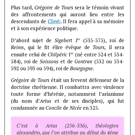
Plus tard,
Grégoire de Tours
sera le témoin vivant
des affrontements qui auront lieu entre les
descendants de
Clovi
s
. Il fera appel à sa mémoire
et à son expérience politique.
er
D’abord sujet de
Sigebert I
(535-575), roi de
Reims
, qui le fit élire évêque de
Tours,
il sera
er
ensuite celui de
Chilpéric
I
(né entre 524 et 534-
584), roi de
Soissons
et de
Gontran
(532 ou 534-
592 ou 593 ou 594), roi de
Bourgogne
.
Grégoire de Tours
était un fervent défenseur de la
doctrine chrétienne. Il combattra avec virulence
toute forme d’hérésie, notamment l’arianisme
(du nom d’
Arius
et de ses disciples), qui fut
condamnée au
Concile
de
Nicée
en 325.
C’est à Arius (256-336), théologien
alexandrin, que l’on attribue au début du 4ème