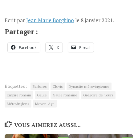
Ecrit par
Jean Marie Borghino
le
8 janvier 2021
.
Partager :
Facebook
X
E-mail
Étiquettes :
Barbares
Clovis
Dynastie mérovingienne
Empire romain
Gaule
Gaule romaine
Grégoire de Tours
Mérovingiens
Moyen-Age
VOUS AIMEREZ AUSSI...