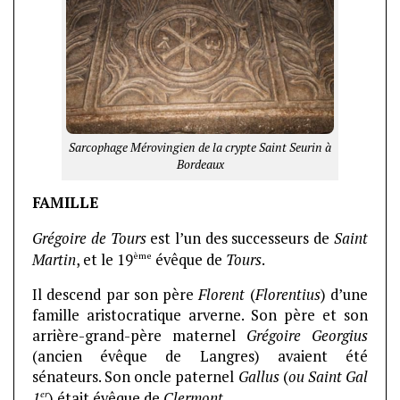
Sarcophage Mérovingien de la crypte Saint Seurin à
Bordeaux
FAMILLE
Grégoire de Tours
est l’un des successeurs de
Saint
ème
Martin
, et le 19
évêque de
Tours
.
Il descend par son père
Florent
(
Florentius
) d’une
famille aristocratique arverne. Son père et son
arrière-grand-père maternel
Grégoire Georgius
(ancien évêque de Langres) avaient été
sénateurs. Son oncle paternel
Gallus
(
ou Saint Gal
er
1
) était évêque de
Clermont
.