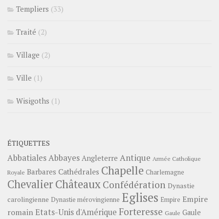
Templiers
(33)
Traité
(2)
Village
(2)
Ville
(1)
Wisigoths
(1)
ÉTIQUETTES
Abbayes
Antique
Abbatiales
Angleterre
Armée Catholique
Chapelle
Barbares
Cathédrales
Charlemagne
Royale
Châteaux
Chevalier
Confédération
Dynastie
Eglises
Empire
carolingienne
Dynastie mérovingienne
Empire
Forteresse
romain
Etats-Unis d'Amérique
Gaule
Gaule