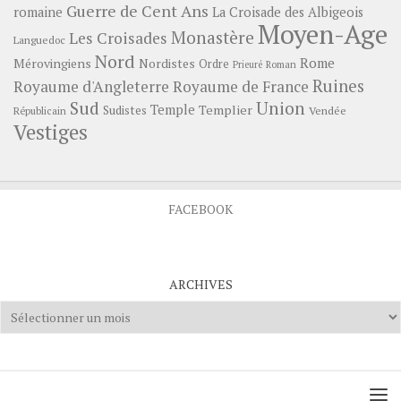
Guerre de Cent Ans
romaine
La Croisade des Albigeois
Moyen-Age
Monastère
Les Croisades
Languedoc
Nord
Rome
Mérovingiens
Nordistes
Ordre
Prieuré
Roman
Ruines
Royaume d'Angleterre
Royaume de France
Sud
Union
Temple
Templier
Sudistes
Vendée
Républicain
Vestiges
FACEBOOK
ARCHIVES
Archives