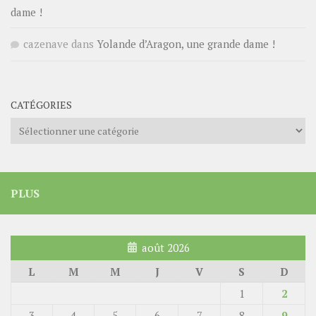
dame !
cazenave
dans
Yolande d’Aragon, une grande dame !
CATÉGORIES
Catégories
PLUS
août 2026
L
M
M
J
V
S
D
1
2
3
4
5
6
7
8
9