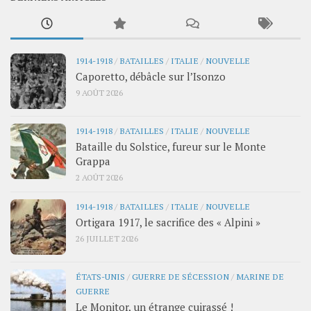
1914-1918
/
BATAILLES
/
ITALIE
/
NOUVELLE
Caporetto, débâcle sur l’Isonzo
9 AOÛT 2026
1914-1918
/
BATAILLES
/
ITALIE
/
NOUVELLE
Bataille du Solstice, fureur sur le Monte
Grappa
2 AOÛT 2026
1914-1918
/
BATAILLES
/
ITALIE
/
NOUVELLE
Ortigara 1917, le sacrifice des « Alpini »
26 JUILLET 2026
ÉTATS-UNIS
/
GUERRE DE SÉCESSION
/
MARINE DE
GUERRE
Le Monitor, un étrange cuirassé !