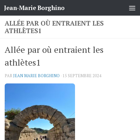
Jean-Marie Borghino
Skip to content
ALLÉE PAR OÙ ENTRAIENT LES
ATHLÈTES1
Allée par où entraient les
athlètes1
PAR
JEAN MARIE BORGHINO
·
15 SEPTEMBRE 2024