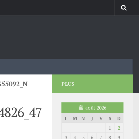
355092_N
PLUS
4826_47
août 2026
L
M
M
J
V
S
D
1
2
3
4
5
6
7
8
9