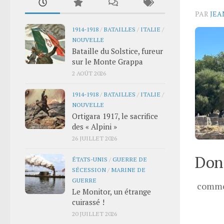
PAR
JEA
1914-1918
/
BATAILLES
/
ITALIE
/
NOUVELLE
Bataille du Solstice, fureur
sur le Monte Grappa
2 AOÛT 2026
1914-1918
/
BATAILLES
/
ITALIE
/
NOUVELLE
Ortigara 1917, le sacrifice
des « Alpini »
26 JUILLET 2026
Donn
ÉTATS-UNIS
/
GUERRE DE
SÉCESSION
/
MARINE DE
GUERRE
comme
Le Monitor, un étrange
cuirassé !
20 JUILLET 2026