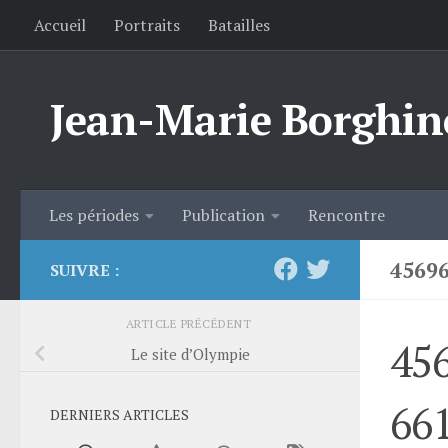
Accueil
Portraits
Batailles
Skip to content
Jean-Marie Borghin
Les périodes
Publication
Rencontre
4569
SUIVRE :
ARTICLE PRÉCÉDENT
45
Le site d’Olympie
66
DERNIERS ARTICLES