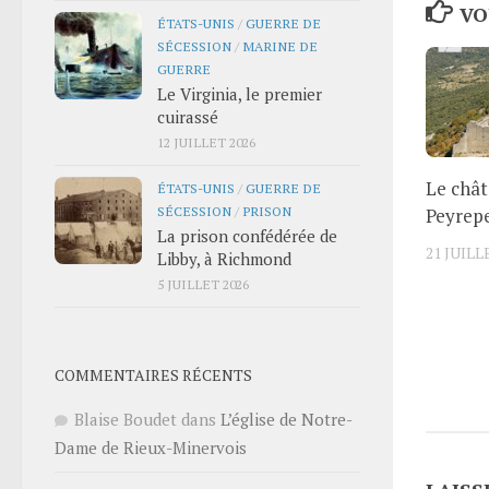
VO
ÉTATS-UNIS
/
GUERRE DE
SÉCESSION
/
MARINE DE
GUERRE
Le Virginia, le premier
cuirassé
12 JUILLET 2026
Le chât
ÉTATS-UNIS
/
GUERRE DE
SÉCESSION
/
PRISON
Peyrep
La prison confédérée de
21 JUILL
Libby, à Richmond
5 JUILLET 2026
COMMENTAIRES RÉCENTS
Blaise Boudet
dans
L’église de Notre-
Dame de Rieux-Minervois