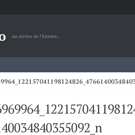
o
au service de l'histoire…
69964_122157041198124826_4766140034840
6969964_12215704119812
140034840355092_n