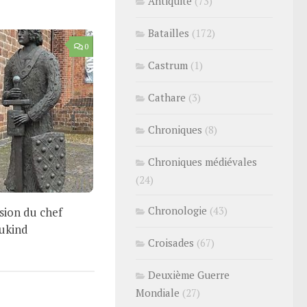
Antiquité
(73)
Batailles
(172)
0
Castrum
(1)
Cathare
(3)
Chroniques
(8)
Chroniques médiévales
(24)
Chronologie
(43)
sion du chef
ukind
Croisades
(67)
Deuxième Guerre
Mondiale
(27)