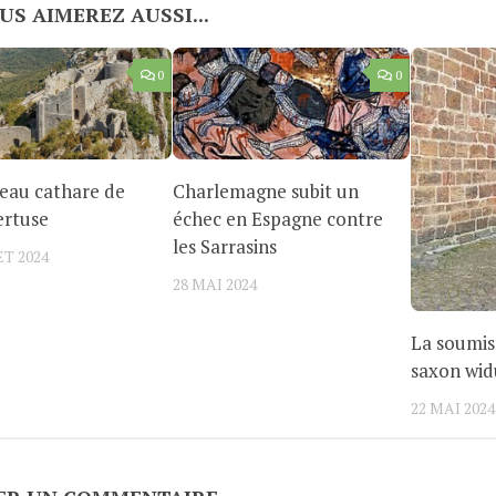
US AIMEREZ AUSSI...
0
0
eau cathare de
Charlemagne subit un
ertuse
échec en Espagne contre
les Sarrasins
ET 2024
28 MAI 2024
La soumis
saxon wid
22 MAI 2024