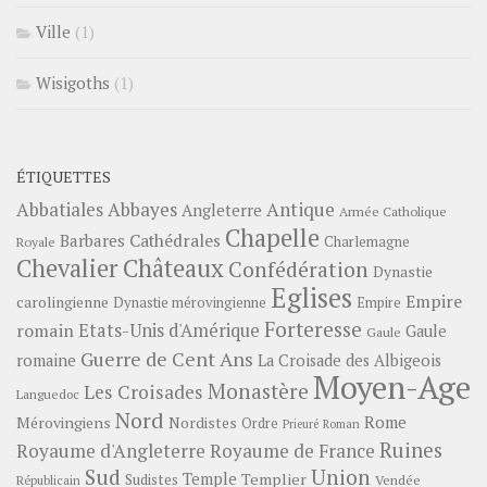
Ville
(1)
Wisigoths
(1)
ÉTIQUETTES
Abbayes
Antique
Abbatiales
Angleterre
Armée Catholique
Chapelle
Barbares
Cathédrales
Charlemagne
Royale
Châteaux
Chevalier
Confédération
Dynastie
Eglises
Empire
carolingienne
Dynastie mérovingienne
Empire
Forteresse
romain
Etats-Unis d'Amérique
Gaule
Gaule
Guerre de Cent Ans
romaine
La Croisade des Albigeois
Moyen-Age
Monastère
Les Croisades
Languedoc
Nord
Rome
Mérovingiens
Nordistes
Ordre
Prieuré
Roman
Ruines
Royaume d'Angleterre
Royaume de France
Sud
Union
Temple
Templier
Sudistes
Vendée
Républicain