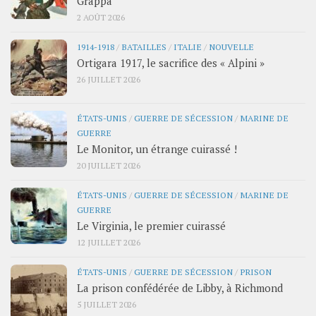
Grappa
2 AOÛT 2026
1914-1918
/
BATAILLES
/
ITALIE
/
NOUVELLE
Ortigara 1917, le sacrifice des « Alpini »
26 JUILLET 2026
ÉTATS-UNIS
/
GUERRE DE SÉCESSION
/
MARINE DE
GUERRE
Le Monitor, un étrange cuirassé !
20 JUILLET 2026
ÉTATS-UNIS
/
GUERRE DE SÉCESSION
/
MARINE DE
GUERRE
Le Virginia, le premier cuirassé
12 JUILLET 2026
ÉTATS-UNIS
/
GUERRE DE SÉCESSION
/
PRISON
La prison confédérée de Libby, à Richmond
5 JUILLET 2026