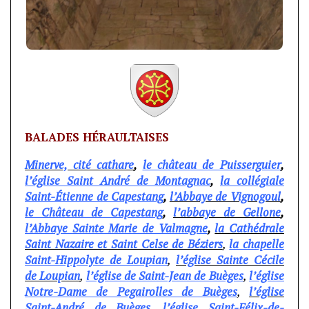
BALADES HÉRAULTAISES
Minerve, cité cathare
,
le château de Puisserguier
,
l’église Saint André de Montagnac
,
la collégiale
Saint-Étienne de Capestang
,
l’Abbaye de Vignogoul
,
le Château de Capestang
,
l’abbaye de Gellone
,
l’Abbaye Sainte Marie de Valmagne
,
la Cathédrale
Saint Nazaire et Saint Celse de Béziers
,
la chapelle
Saint-Hippolyte de Loupian
,
l’église Sainte Cécile
de Loupian
,
l’église de Saint-Jean de Buèges
,
l’église
Notre-Dame de Pegairolles de Buèges
,
l’église
Saint-André de Buèges
,
l’église Saint-Félix-de-