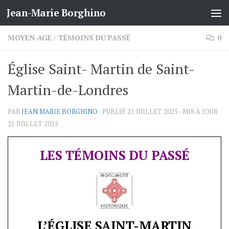
Jean-Marie Borghino
Skip to content
MOYEN-AGE
/
TÉMOINS DU PASSÉ
0
Église Saint- Martin de Saint-
Martin-de-Londres
PAR
JEAN MARIE BORGHINO
· PUBLIÉ
21 JUILLET 2025
· MIS À JOUR
21 JUILLET 2025
LES TÉMOINS DU PASSÉ
L’ÉGLISE SAINT-MARTIN