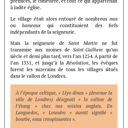
prémices, le cimetière, et tout ce qui appartenait
à ladite église.
Le village était alors entouré de nombreux
mas
ou
hameaux
qui constituaient des fiefs
indépendants de la seigneurie.
Mais la seigneurie de
Saint Martin
ne fut
transmise aux moines de
Saint-Guilhem
qu’un
siècle et demi plus tard, vers l’an 1254. A partir de
l’an 1331, et jusqu’à la
Révolution
, les évêques
furent les suzerains de tous les villages situés
dans le vallon de Londres.
À l’époque celtique, « Llyn dinas » (devenue la
ville de Londres) désignait « la colline de
l’étang » chez nos voisins anglais. En
Languedoc, « Loundro » aurait signifié «
bourbe, eaux croupissantes ».